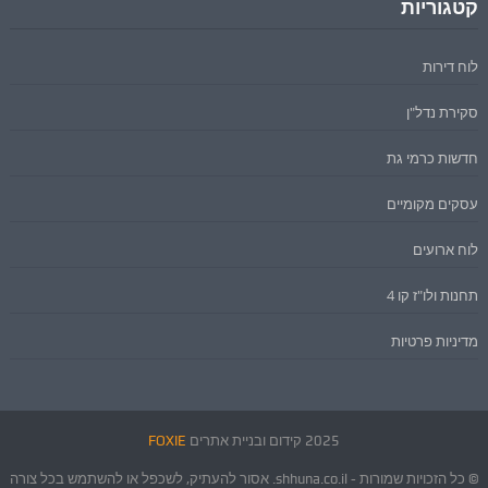
קטגוריות
לוח דירות
סקירת נדל"ן
חדשות כרמי גת
עסקים מקומיים
לוח ארועים
תחנות ולו"ז קו 4
מדיניות פרטיות
2025 קידום ובניית אתרים
FOXIE
© כל הזכויות שמורות - shhuna.co.il. אסור להעתיק, לשכפל או להשתמש בכל צורה