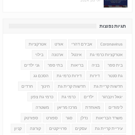
יולי 03, 2024
תגיות נפוצות
Coronavirus
אבירם דהרי
אורט
אטרקציות
אטרקציות כרמי גת
אינטל
ארנונה
בילוי
בית ספר
בניה
בריאות
בתי ספר
גני ילדים
גת סנטר
דירות
דירות כרמי גת
הסכם גג
חדשות קריית גת
חדשות קרית גת
חינוך
חרדים
יגאל וינברגר
ילדים
כרמי גת
כרמי גת צפון
לימודים
מאוחדת
מרכז מריאן
משטרה
משרד הבריאות
נדלן
סגר
ספורט
ספורטק
עיריית קריית גת
עסקים
פרוייקטים
קורונה
קניון