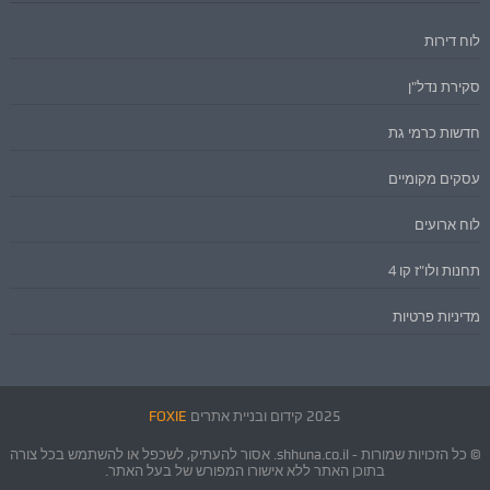
לוח דירות
סקירת נדל"ן
חדשות כרמי גת
עסקים מקומיים
לוח ארועים
תחנות ולו"ז קו 4
מדיניות פרטיות
2025 קידום ובניית אתרים
FOXIE
© כל הזכויות שמורות - shhuna.co.il. אסור להעתיק, לשכפל או להשתמש בכל צורה
בתוכן האתר ללא אישורו המפורש של בעל האתר.