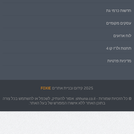
חדשות כרמי גת
עסקים מקומיים
לוח ארועים
תחנות ולו"ז קו 4
מדיניות פרטיות
2025 קידום ובניית אתרים
FOXIE
© כל הזכויות שמורות - shhuna.co.il. אסור להעתיק, לשכפל או להשתמש בכל צורה
בתוכן האתר ללא אישורו המפורש של בעל האתר.