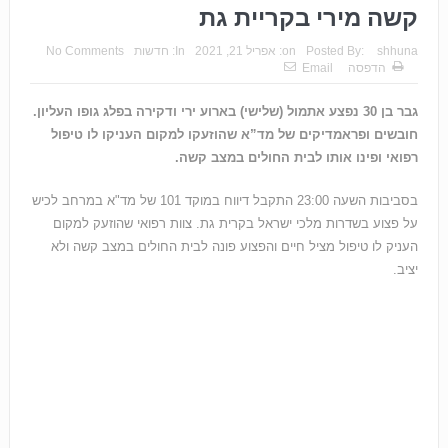
קשה מירי בקריית גת
shhuna
Posted By:
on:
אפריל 21, 2021
In:
חדשות
No Comments
הדפסה
Email
גבר בן 30 נפצע אתמול (שלישי) בארוע ירי ודקירה בפלג גופו העליון.
חובשים ופראמדיקים של מד”א שהוזעקו למקום העניקו לו טיפול
רפואי ופינו אותו לבית החולים במצב קשה.
בסביבות השעה 23:00 התקבל דיווח במוקד 101 של מד"א במרחב לכיש
על פצוע בשדרות מלכי ישראל בקרית גת.
צוות רפואי שהוזעק למקום
העניק לו טיפול מציל חיים והפצוע פונה לבית החולים במצב קשה ולא
יציב.