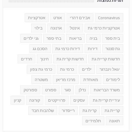
תגיות נפוצות
Coronavirus
אבירם דהרי
אורט
אטרקציות
אטרקציות כרמי גת
אינטל
ארנונה
בילוי
בית ספר
בניה
בריאות
בתי ספר
גני ילדים
גת סנטר
דירות
דירות כרמי גת
הסכם גג
חדשות קריית גת
חדשות קרית גת
חינוך
חרדים
יגאל וינברגר
ילדים
כרמי גת
כרמי גת צפון
לימודים
מאוחדת
מרכז מריאן
משטרה
משרד הבריאות
נדלן
סגר
ספורט
ספורטק
עיריית קריית גת
עסקים
פרוייקטים
קורונה
קניון
קריית גת
קרית גת
רייסדור
שלהבות חבד
תאונה
תלמידים