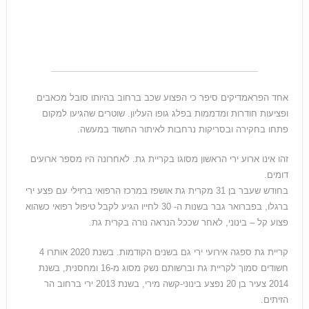
אחד הפראמדיקים סיפר כי הפצוע שכב ברחוב בהיותו סובל מכאבים
ופציעות חודרות ומדממות בפלג גופו העליון. שוטרים שהגיעו למקום
פתחו בחקירה ובסריקות נרחבות לאיתור החשוד במעשה.
זהו אינו ארוע ירי הראשון מסוגו בקריית גת. לאחרונה היו מספר ארועים
דומים.
בחודש שעבר בן 31 מקרית גת אושפז במרכז הרפואי ברזילי עם פצע ירי
ברגלו, בפברואר גבר בשנות ה- 30 לחייו הגיע לקבל טיפול רפואי כשהוא
פצוע קל – בינוני, לאחר שככל הנראה נורה בקרית גת.
קריית גת ספגה אירועי ירי גם בשנים הקודמות. בשנת 2020 אותרו 4
חשודים סמוך לקריית גת וברשותם נשק מסוג מ-16 ומחסנית, בשנת
2014 צעיר בן 20 נפצע בינוני-קשה מירי, בשנת 2013 ירי ברחוב הר
הזיתים.