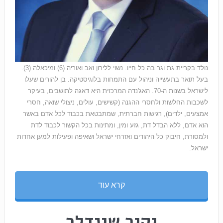
נולד בקריית גת וגר בה כל חייו. נשוי ללירון ואב ואוריה (6) ומיכאלה (3).
בעל תואר בתעשייה וניהול עם התמחות בלוגיסטיקה. בן להורים שעלו
לישראל בשנות ה-70. האג'נדה המרכזית היא דאגה לתושבים, בעיקר
לשכבות החלשות ולחסרי ההגנה (קשישים, עולים, ניצולי שואה, חסרי
אמצעים, ילדים), רגישות חברתית, שמתבטאת בכבוד לכל אדם באשר
הוא אדם, ללא הבדל דת, גזע ומין, ומתינות בכל הקשור לכבוד לדת
ולמסורת, חיבוק כל היהודים ואזרחי ישראל ושאיפה ופעילות למען אחדות
ישראל.
קרא עוד
יקיר שינדלר