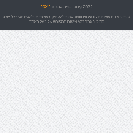
2025 קידום ובניית אתרים
FOXIE
© כל הזכויות שמורות - shhuna.co.il. אסור להעתיק, לשכפל או להשתמש בכל צורה
בתוכן האתר ללא אישורו המפורש של בעל האתר.