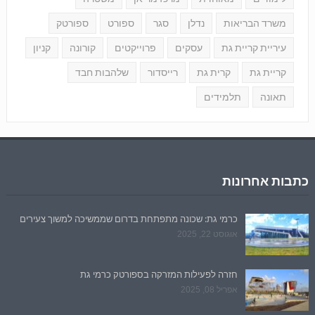
משרד הבריאות
נדלן
סגר
ספורט
ספורטק
עיריית קריית גת
עסקים
פרוייקטים
קורונה
קניון
קריית גת
קרית גת
רייסדור
שלהבות חבד
תאונה
תלמידים
כתבות אחרונות
כרמי גת: שכונה מתפתחת בדרום שממשיכה למשוך צעירים
אוגוסט 22, 2025
חזרה לפעילות המזרקה בספורטק כרמי גת
אפריל 08, 2025