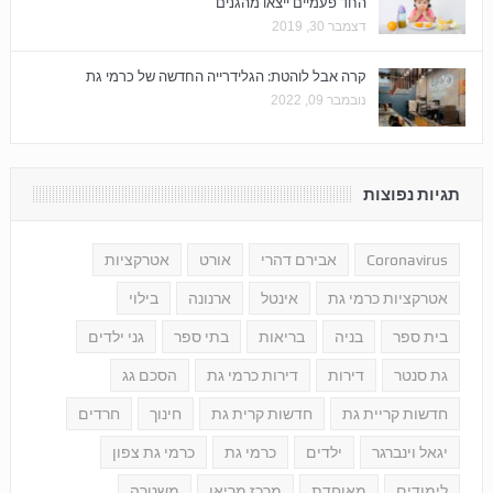
החד פעמיים ייצאו מהגנים
דצמבר 30, 2019
קרה אבל לוהטת: הגלידרייה החדשה של כרמי גת
נובמבר 09, 2022
תגיות נפוצות
Coronavirus
אבירם דהרי
אורט
אטרקציות
אטרקציות כרמי גת
אינטל
ארנונה
בילוי
בית ספר
בניה
בריאות
בתי ספר
גני ילדים
גת סנטר
דירות
דירות כרמי גת
הסכם גג
חדשות קריית גת
חדשות קרית גת
חינוך
חרדים
יגאל וינברגר
ילדים
כרמי גת
כרמי גת צפון
לימודים
מאוחדת
מרכז מריאן
משטרה