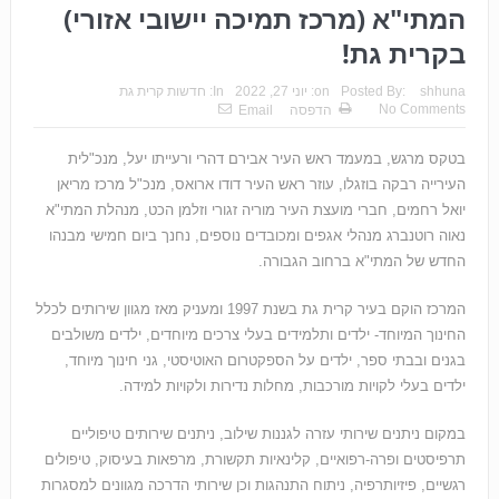
המתי"א (מרכז תמיכה יישובי אזורי)
בקרית גת!
shhuna
Posted By:
on:
יוני 27, 2022
In:
חדשות קרית גת
No Comments
הדפסה
Email
בטקס מרגש, במעמד ראש העיר אבירם דהרי ורעייתו יעל, מנכ"לית
העירייה רבקה בוזגלו, עוזר ראש העיר דודו ארואס, מנכ"ל מרכז מריאן
יואל רחמים, חברי מועצת העיר מוריה זגורי וזלמן הכט, מנהלת המתי"א
נאוה רוטנברג מנהלי אגפים ומכובדים נוספים, נחנך ביום חמישי מבנהו
החדש של המתי"א ברחוב הגבורה.
המרכז הוקם בעיר קרית גת בשנת 1997 ומעניק מאז מגוון שירותים לכלל
החינוך המיוחד- ילדים ותלמידים בעלי צרכים מיוחדים, ילדים משולבים
בגנים ובבתי ספר, ילדים על הספקטרום האוטיסטי, גני חינוך מיוחד,
ילדים בעלי לקויות מורכבות, מחלות נדירות ולקויות למידה.
במקום ניתנים שירותי עזרה לגננות שילוב, ניתנים שירותים טיפוליים
תרפיסטים ופרה-רפואיים, קלינאיות תקשורת, מרפאות בעיסוק, טיפולים
רגשיים, פיזיותרפיה, ניתוח התנהגות וכן שירותי הדרכה מגוונים למסגרות