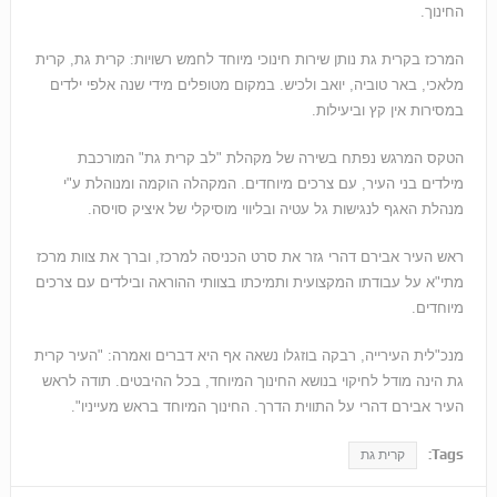
החינוך.
המרכז בקרית גת נותן שירות חינוכי מיוחד לחמש רשויות: קרית גת, קרית
מלאכי, באר טוביה, יואב ולכיש. במקום מטופלים מידי שנה אלפי ילדים
במסירות אין קץ וביעילות.
הטקס המרגש נפתח בשירה של מקהלת "לב קרית גת" המורכבת
מילדים בני העיר, עם צרכים מיוחדים. המקהלה הוקמה ומנוהלת ע"י
מנהלת האגף לנגישות גל עטיה ובליווי מוסיקלי של איציק סויסה.
ראש העיר אבירם דהרי גזר את סרט הכניסה למרכז, וברך את צוות מרכז
מתי"א על עבודתו המקצועית ותמיכתו בצוותי ההוראה ובילדים עם צרכים
מיוחדים.
מנכ"לית העירייה, רבקה בוזגלו נשאה אף היא דברים ואמרה: "העיר קרית
גת הינה מודל לחיקוי בנושא החינוך המיוחד, בכל ההיבטים. תודה לראש
העיר אבירם דהרי על התווית הדרך. החינוך המיוחד בראש מעייניו".
Tags:
קרית גת