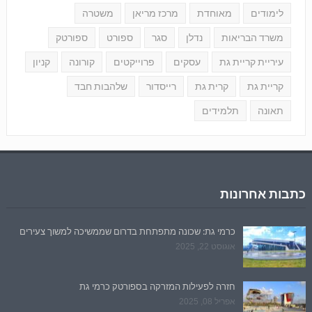
לימודים
מאוחדת
מרכז מריאן
משטרה
משרד הבריאות
נדלן
סגר
ספורט
ספורטק
עיריית קריית גת
עסקים
פרוייקטים
קורונה
קניון
קריית גת
קרית גת
רייסדור
שלהבות חבד
תאונה
תלמידים
כתבות אחרונות
כרמי גת: שכונה מתפתחת בדרום שממשיכה למשוך צעירים
אוגוסט 22, 2025
חזרה לפעילות המזרקה בספורטק כרמי גת
אפריל 08, 2025