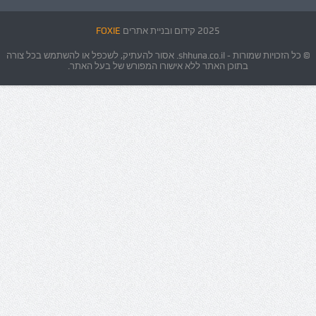
2025 קידום ובניית אתרים
FOXIE
© כל הזכויות שמורות - shhuna.co.il. אסור להעתיק, לשכפל או להשתמש בכל צורה
בתוכן האתר ללא אישורו המפורש של בעל האתר.