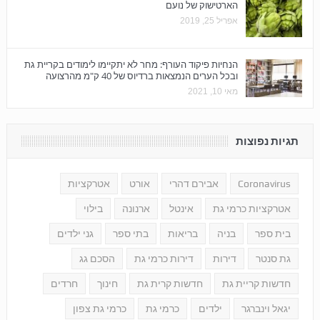
הארטישוק של נועם
אפריל 25, 2019
הנחיות פיקוד העורף: מחר לא יתקיימו לימודים בקריית גת
ובכל הערים הנמצאות ברדיוס של 40 ק"מ מהרצועה
מאי 10, 2021
תגיות נפוצות
Coronavirus
אבירם דהרי
אורט
אטרקציות
אטרקציות כרמי גת
אינטל
ארנונה
בילוי
בית ספר
בניה
בריאות
בתי ספר
גני ילדים
גת סנטר
דירות
דירות כרמי גת
הסכם גג
חדשות קריית גת
חדשות קרית גת
חינוך
חרדים
יגאל וינברגר
ילדים
כרמי גת
כרמי גת צפון