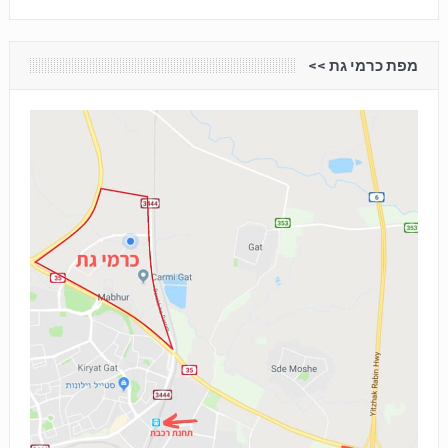
מפת כרמי גת <<