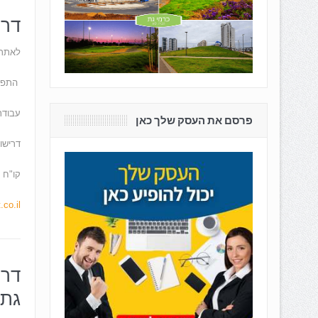
דרו
לאתרי
התפקי
עבודת
פרסם את העסק שלך כאן
דרישו
קו"ח נ
co.il
דרו
גת