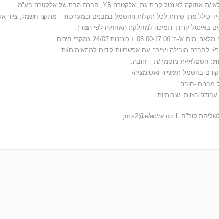
 אחזקה לאינטל קרית גת, אלקטרה YB, חברת הבת של אלקטרה בע"מ.
ד כולל מתן שירות לכל תקלות החשמל במבנים ובמערכות – מתקני חשמל, ציוד אל
ים באינטל קרית. תמיכה למחלקת האחזקה לפי הצורך.
 א'-ה' 08:00-17:00 + כוננויות 24/07 במקרי חירום.
/י לחברה מובילה ויציבה עם אפשרויות קידום למתאימים/ות.
ת:
חשמלאי/ת מוסמך/ת – חובה.
ן קודם בחשמל תעשייה ואוטומציה/
מבנים -חובה.
עבודה בצוות, שירותיות.
ליחת קור"ח: jobs2@
.co.il
electra