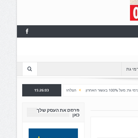
מי גת
15:26:05
הצלחה לשלב א' ברובע "כרמי הפארק": נפתח שלב ב' למכירה
חש
פרסם את העסק שלך
כאן