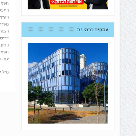
חשמלאי/ת
התפקי
הקיימ
משרה מלאה ימים
עסקים כרמי גת
הצטרף
דרישו
ניסיו
חשמל 
יכולת 
מייל לש