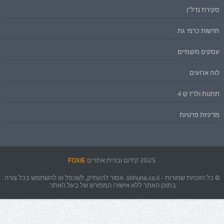
סקירת נדל"ן
חדשות כרמי גת
עסקים מקומיים
לוח ארועים
תחנות ולו"ז קו 4
מדיניות פרטיות
2025 קידום ובניית אתרים
FOXIE
© כל הזכויות שמורות - shhuna.co.il. אסור להעתיק, לשכפל או להשתמש בכל צורה
בתוכן האתר ללא אישורו המפורש של בעל האתר.