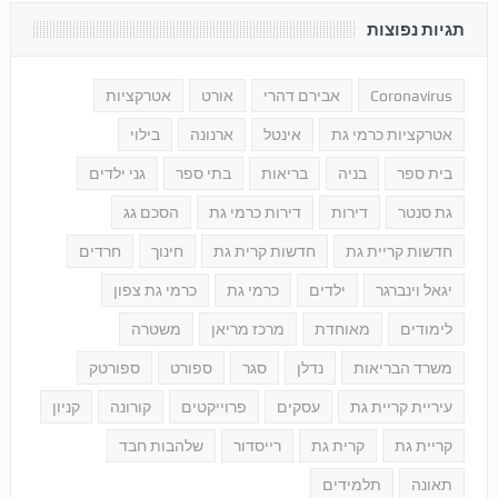
תגיות נפוצות
Coronavirus
אבירם דהרי
אורט
אטרקציות
אטרקציות כרמי גת
אינטל
ארנונה
בילוי
בית ספר
בניה
בריאות
בתי ספר
גני ילדים
גת סנטר
דירות
דירות כרמי גת
הסכם גג
חדשות קריית גת
חדשות קרית גת
חינוך
חרדים
יגאל וינברגר
ילדים
כרמי גת
כרמי גת צפון
לימודים
מאוחדת
מרכז מריאן
משטרה
משרד הבריאות
נדלן
סגר
ספורט
ספורטק
עיריית קריית גת
עסקים
פרוייקטים
קורונה
קניון
קריית גת
קרית גת
רייסדור
שלהבות חבד
תאונה
תלמידים