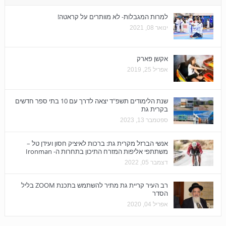
למרות המגבלות- לא מוותרים על קראטה!
ינואר 08, 2021
אקשן פארק
אפריל 25, 2019
שנת הלימודים תשפ"ד יצאה לדרך עם 10 בתי ספר חדשים
בקרית גת
ספטמבר 13, 2023
אנשי הברזל מקרית גת: ברכות לאיציק חסון ועידן טל –
משתתפי אליפות המזרח התיכון בתחרות ה- Ironman‏
דצמבר 05, 2022
רב העיר קריית גת מתיר להשתמש בתכנת ZOOM בליל
הסדר
אפריל 04, 2020