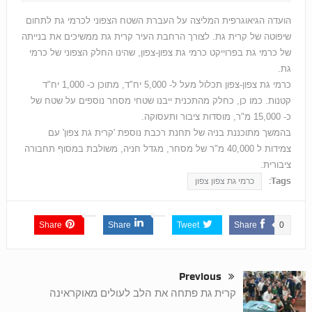
הועדה הגיאוגרפית המליצה על העברת השטח הצפוני לכרמי גת לתחום
שיפוטה של קרית גת. לצורך הרחבת העיר קרית גת ממשיכים את בנייתה
של כרמי גת בפרוייקט כרמי גת צפון-צפון, שהינו החלק הצפוני של כרמי
גת.
כרמי גת צפון-צפון תכלול מעל ל- 5,000 יח"ד, מתוכן כ- 1,000 יח"ד
קטנות. כמו כן, כחלק מהתכנית ייבנו שטחי מסחר נוספים על שטח של
כ- 15,000 מ"ר, מוסדות ציבור ותעסוקה.
בהמשך מתוכננת בניה של תחנת רכבת נוספת 'קרית גת צפון' עם
צמידות ל 40,000 מ"ר של מסחר, מגדל חניה, משולבת במסוף תחבורה
ציבורית.
Tags:
כרמי גת צפון צפון
Share
Share
Tweet
Share
0
Previous
קרית גת פתחה את הלב לעולים מאוקראינה