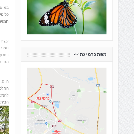
כל פע
המועד
תמיכה
מפת כרמי גת <<
בנוסף
החברת
היום,
החלטת
להמשי
הבית 