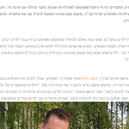
במועדון התמרים היו 4 כיתות ששימשו לפעילויות שונות וחצר גדולה עם פינת ח
ילויות המועדון לבית חב"ד, מקום קטן שאינו מסוגל להכיל גם את מחצית מהפ
ון.
עשרות ילדים ומעל 10 אנשי צוות נאלצו להיפרד מהמקום ששימש כבית עבור ילדים רב
 ועזרה מצוות המועדון, חוגים שהעצימו את הילד וחזקו את הביטחון העצמי ואת תחו
 לכך, ילדים שלא מצאו את עצמם מבחינה חברתית בכיתה בביה"ס ודווקא במועדון
י.
 גרשון מיוחס מדריך
בחוג חיות
ואחד ממדריכי המועדון, נאלץ לסיים את פעילותו במו
 העירייה, מחפש מקום חדש להעביר את פינת החי שלו. "הילדים מתקשרים אלי ולא 
ך להגיע לחוג", אמר גרשון והוסיף, "הרבה ילדים עם צרכים מיוחדים היו מגיעים לחו
השני שלהם בו הם יכלו להיפתח וליצור קשרים מיוחדים עם ילדים אחרים באמצעות ח