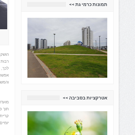
תמונות כרמי גת <<
הושקע
רבות 
אפשרו
והמש
אטרקציות בסביבה <<
מועדו
קריית
יומיים