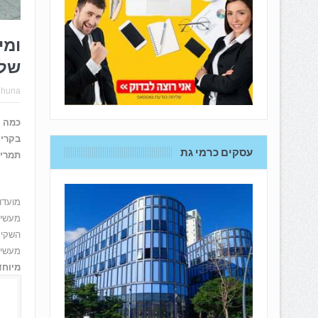
ומי
של 
hhuna
בקריי
עסקים כרמי גת
תמרים
מעשיר
השקיע
מעשיר
מיוחד