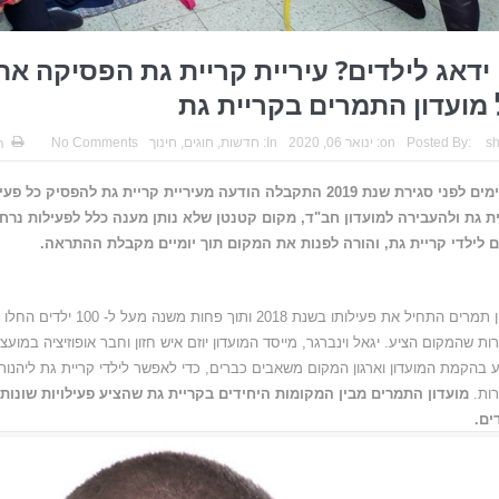
 ידאג לילדים? עיריית קריית גת הפסיקה את
מועדון התמרים בקריית גת
s
Posted By:
on:
ינואר 06, 2020
In:
חדשות
,
חוגים
,
חינוך
No Comments
ה
כמה ימים לפני סגירת שנת 2019 התקבלה הודעה מעיריית קריית גת להפסי
ת גת ולהעבירה למועדון חב"ד, מקום קטנטן שלא נותן מענה כלל לפעילות נרח
 לילדי קריית גת, והורה לפנות את המקום תוך יומיים מקבלת ההתראה.
מועדון תמרים התחיל את פעילותו בשנת 8
ות שהמקום הציע. יגאל וינברגר, מייסד המועדון יוזם איש חזון וחבר אופוזיציה במועצ
 בהקמת המועדון וארגון המקום משאבים כברים, כדי לאפשר לילדי קריית גת ליהנות
ות.
מועדון התמרים מבין המקומות היחידים בקריית גת שהציע פעילויות שונות 
ים.