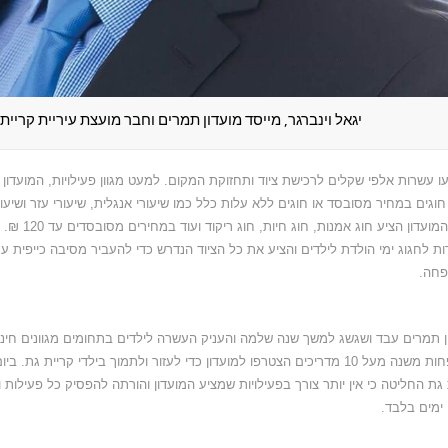
יגאל וינברגר, מייסד מועדון תמרים וחבר מועצת עיריית קריית 
ו עשרות אלפי שקלים לרכישת ציוד ותחזוקת המקום. למעט מגוון פעילויות, המועדו
חוגים במחיר מסובסד או חוגים ללא עלות כלל כמו שיעורי אנגלית, שיעורי עזר ושיע
לכך, המועדון הציע
ת לחגוג ימי הולדת לילדים והציע את כל הציוד הנדרש כדי להעביר מסיבה כייפית 
פחה.
ן תמרים עבד ושגשג למשך שנה שלמה והעניק העשרה לילדים בתחומים מגוונים חינ
תוך פחות משנה מעל 10 מדריכים הצטרפו למועדון כדי לעזור ולתמוך בילדי קריית גת
 גת החליטה כי אין יותר צורך בפעילויות שמציע המועדון והורתה להפסיק כל פעילות
 ימים בלבד.