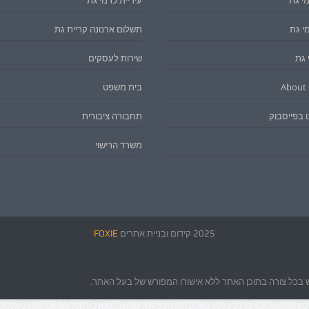
י גת
עיריית כרמי גת
מי גת
תשלום ארנונה קריית גת
 גת
שירות לעסקים
About 
בית משפט
 בפייסבוק
תחבורה ציבורית
משרד הרישוי
2025 קידום ובניית אתרים
FOXIE