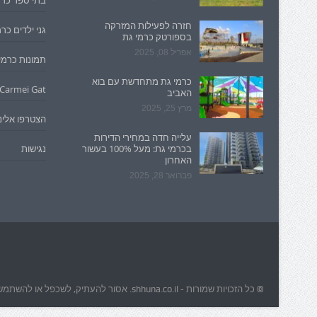
בתי ספר כרמ
חזרה לפעילות המזרקה
גני ילדים כר
בספורטק כרמי גת
אפריל 08, 2025
תמונות כרמי
כרמי גת מתחדשת עם בוא
Carmei Gat
האביב
מרץ 25, 2025
הצטרפו אלינו
עלייה חדה במחירי הדירות
בכרמי גת: מעל 100% בעשור
נגישות
האחרון
פברואר 28, 2025
© כל הזכויות שמורות - shhuna.co.il. אסור להעתיק, לשכפל או להשתמש בכל צורה בתוכן האתר ללא אישורו המפורש של בעל האתר.