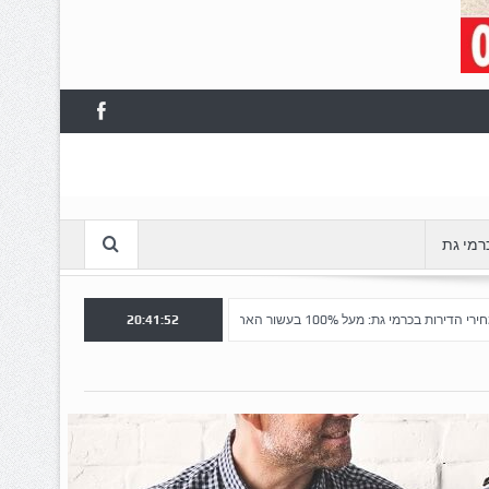
רמי גת
: מעל 100% בעשור האחרון
20:41:53
הצלחה לשלב א' ברובע "כרמי הפארק": נפתח 