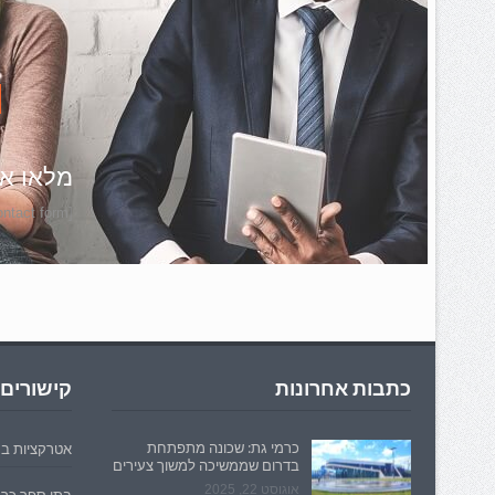
ה
מלאו את
[contact-form-7 id="153" title="contact form"]
כתבות אחרונות
קישורים
כרמי גת: שכונה מתפתחת
אטרקציות ב
בדרום שממשיכה למשוך צעירים
אוגוסט 22, 2025