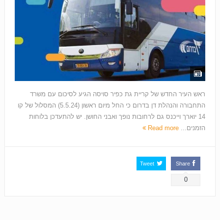
ראש העיר החדש של קריית גת כפיר סויסה הגיע לסיכום עם משרד
התחבורה והנהלת דן בדרום כי החל מיום ראשון (5.5.24) המסלול של קו
14 יוארך וייכנס גם לרחובות נופך ואבני החושן. יש להתעדכן בלוחות
הזמנים...
Read more
Tweet
Share
0