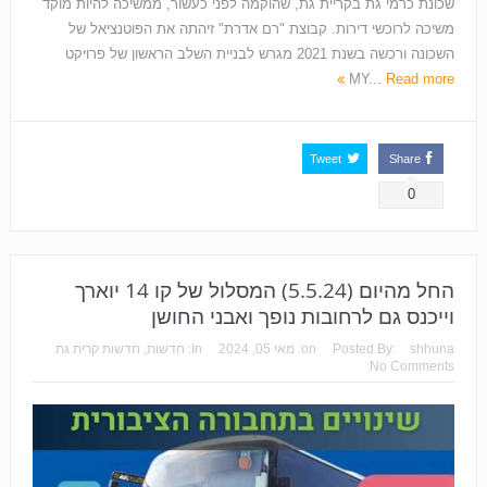
שכונת כרמי גת בקריית גת, שהוקמה לפני כעשור, ממשיכה להיות מוקד
משיכה לרוכשי דירות. קבוצת "רם אדרת" זיהתה את הפוטנציאל של
השכונה ורכשה בשנת 2021 מגרש לבניית השלב הראשון של פרויקט
MY...
Read more
Tweet
Share
0
החל מהיום (5.5.24) המסלול של קו 14 יוארך
וייכנס גם לרחובות נופך ואבני החושן
shhuna
Posted By:
on:
מאי 05, 2024
In:
חדשות
,
חדשות קרית גת
No Comments