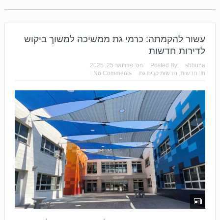
עשור להקמתה: כרמי גת ממשיכה למשוך ביקוש
לדירות חדשות
shhuna
Posted By:
on:
פברואר 25, 2025
In:
חדשות
,
חדשות קרית גת
No Comments