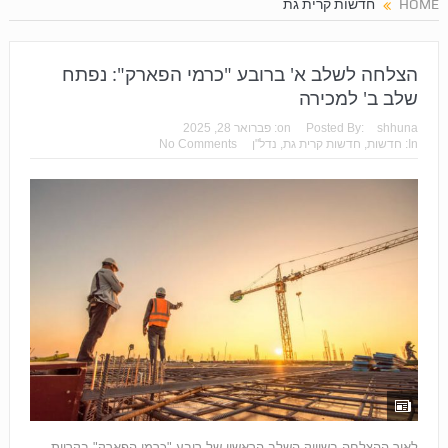
HOME
חדשות קרית גת
הצלחה לשלב א' ברובע "כרמי הפארק": נפתח
שלב ב' למכירה
shhuna
Posted By:
on:
פברואר 28, 2025
In:
חדשות
,
חדשות קרית גת
,
נדל"ן
No Comments
לאור ההצלחה בשיווק השלב הראשון של רובע "כרמי הפארק" בקריית