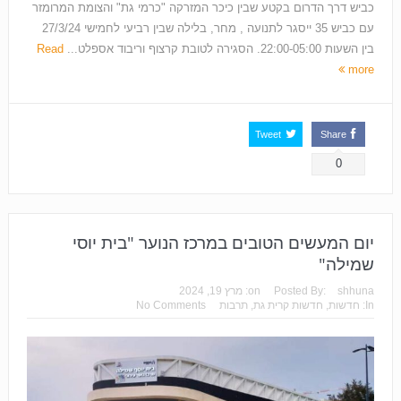
כביש דרך הדרום בקטע שבין כיכר המזרקה "כרמי גת" והצומת המרומזר
עם כביש 35 ייסגר לתנועה , מחר, בלילה שבין רביעי לחמישי 27/3/24
בין השעות 22:00-05:00. הסגירה לטובת קרצוף וריבוד אספלט...
Read
more
Tweet
Share
0
יום המעשים הטובים במרכז הנוער "בית יוסי
שמילה"
shhuna
Posted By:
on:
מרץ 19, 2024
In:
חדשות
,
חדשות קרית גת
,
תרבות
No Comments