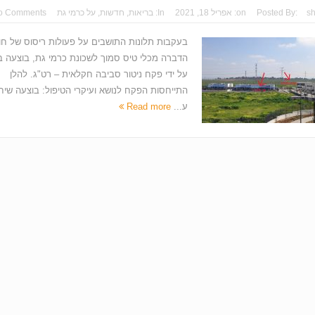
s
Posted By:
on:
אפריל 18, 2021
In:
בריאות
,
חדשות
,
על כרמי גת
o Comments
בעקבות תלונות התושבים על פעולות ריסוס של חו
הדברה מכלי טיס סמוך לשכונת כרמי גת, בוצעה ב
על ידי פקח ניטור סביבה חקלאית – רט"ג. להלן
התייחסות הפקח לנושא ועיקרי הטיפול: בוצעה שיח
ע...
Read more