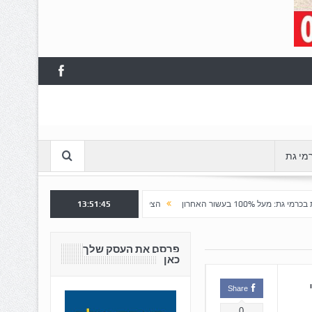
מי גת
13:51:46
הצלחה לשלב א' ברובע "כרמי הפארק": נפתח שלב ב' למכירה
פרסם את העסק שלך
כאן
Share
0