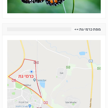
מפת כרמי גת <<