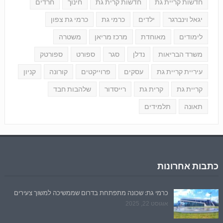
חדשות קריית גת
חדשות קרית גת
חינוך
חרדים
יגאל וינברגר
ילדים
כרמי גת
כרמי גת צפון
לימודים
מאוחדת
מרכז מריאן
משטרה
משרד הבריאות
נדלן
סגר
ספורט
ספורטק
עיריית קריית גת
עסקים
פרוייקטים
קורונה
קניון
קריית גת
קרית גת
רייסדור
שלהבות חבד
תאונה
תלמידים
כתבות אחרונות
כרמי גת: שכונה מתפתחת בדרום שממשיכה למשוך צעירים
אוגוסט 22, 2025