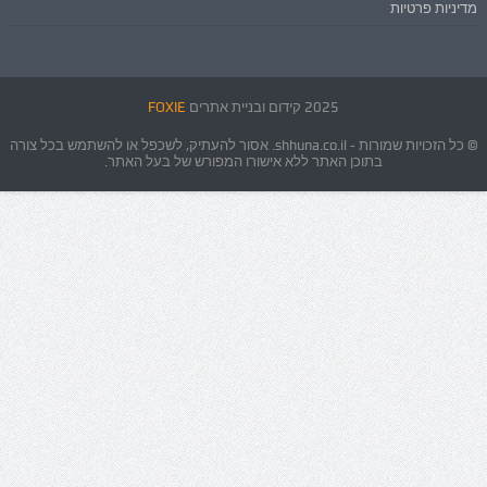
מדיניות פרטיות
2025 קידום ובניית אתרים
FOXIE
© כל הזכויות שמורות - shhuna.co.il. אסור להעתיק, לשכפל או להשתמש בכל צורה
בתוכן האתר ללא אישורו המפורש של בעל האתר.