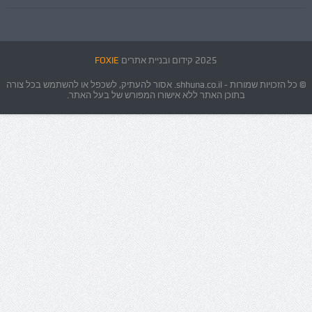
2025 קידום ובניית אתרים
FOXIE
© כל הזכויות שמורות - shhuna.co.il. אסור להעתיק, לשכפל או להשתמש בכל צורה
בתוכן האתר ללא אישורו המפורש של בעל האתר.