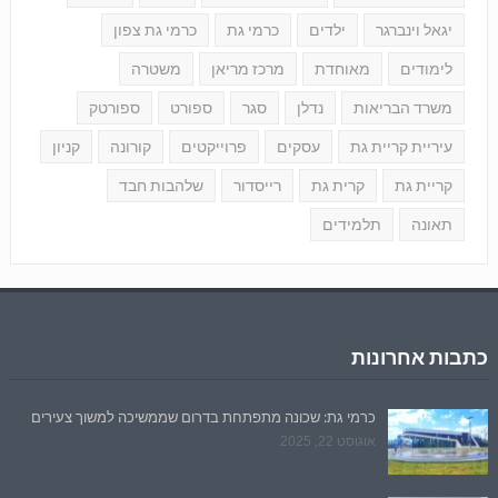
יגאל וינברגר
ילדים
כרמי גת
כרמי גת צפון
לימודים
מאוחדת
מרכז מריאן
משטרה
משרד הבריאות
נדלן
סגר
ספורט
ספורטק
עיריית קריית גת
עסקים
פרוייקטים
קורונה
קניון
קריית גת
קרית גת
רייסדור
שלהבות חבד
תאונה
תלמידים
כתבות אחרונות
כרמי גת: שכונה מתפתחת בדרום שממשיכה למשוך צעירים
אוגוסט 22, 2025