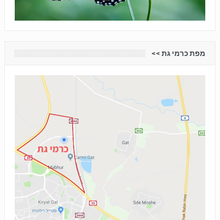
מפת כרמי גת <<