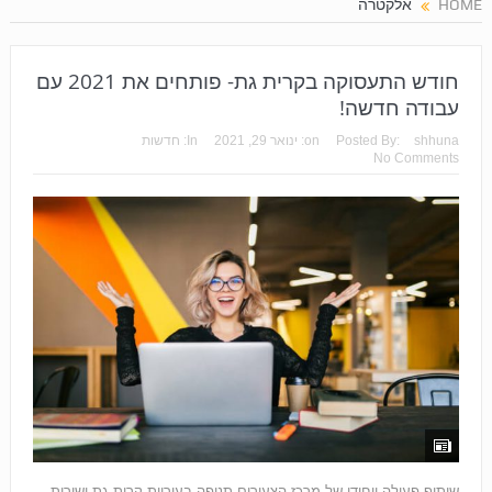
HOME
אלקטרה
חודש התעסוקה בקרית גת- פותחים את 2021 עם
עבודה חדשה!
shhuna
Posted By:
on:
ינואר 29, 2021
In:
חדשות
No Comments
שיתוף פעולה ייחודי של מרכז הצעירים תנופה בעיריית קרית גת ושירות