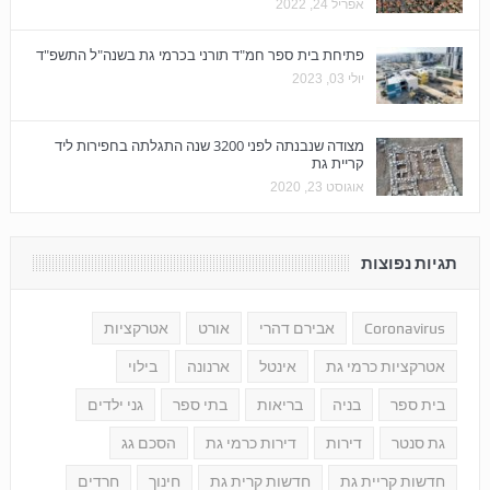
אפריל 24, 2022
פתיחת בית ספר חמ"ד תורני בכרמי גת בשנה"ל התשפ"ד
יולי 03, 2023
מצודה שנבנתה לפני 3200 שנה התגלתה בחפירות ליד
קריית גת
אוגוסט 23, 2020
תגיות נפוצות
Coronavirus
אבירם דהרי
אורט
אטרקציות
אטרקציות כרמי גת
אינטל
ארנונה
בילוי
בית ספר
בניה
בריאות
בתי ספר
גני ילדים
גת סנטר
דירות
דירות כרמי גת
הסכם גג
חדשות קריית גת
חדשות קרית גת
חינוך
חרדים