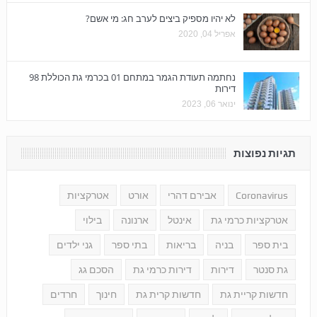
לא יהיו מספיק ביצים לערב חג: מי אשם?
אפריל 04, 2020
נחתמה תעודת הגמר במתחם 01 בכרמי גת הכוללת 98
דירות
ינואר 06, 2023
תגיות נפוצות
Coronavirus
אבירם דהרי
אורט
אטרקציות
אטרקציות כרמי גת
אינטל
ארנונה
בילוי
בית ספר
בניה
בריאות
בתי ספר
גני ילדים
גת סנטר
דירות
דירות כרמי גת
הסכם גג
חדשות קריית גת
חדשות קרית גת
חינוך
חרדים