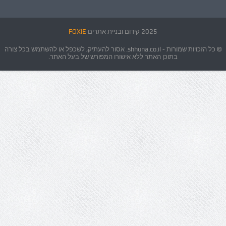
2025 קידום ובניית אתרים
FOXIE
© כל הזכויות שמורות - shhuna.co.il. אסור להעתיק, לשכפל או להשתמש בכל צורה
בתוכן האתר ללא אישורו המפורש של בעל האתר.