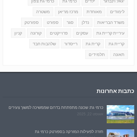
יגאל וינברגר
ילדים
כרמי גת
כרמי גת צפון
לימודים
מאוחדת
מרכז מריאן
משטרה
משרד הבריאות
נדלן
סגר
ספורט
ספורטק
עיריית קריית גת
עסקים
פרוייקטים
קורונה
קניון
קריית גת
קרית גת
רייסדור
שלהבות חבד
תאונה
תלמידים
כתבות אחרונות
כרמי גת: שכונה מתפתחת בדרום שממשיכה למשוך צעירים
אוגוסט 22, 2025
חזרה לפעילות המזרקה בספורטק כרמי גת