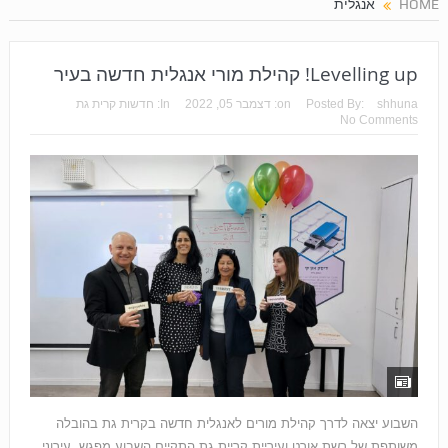
HOME
אנגלית
Levelling up! קהילת מורי אנגלית חדשה בעיר
shhuna
Posted By:
on:
דצמבר 05, 2022
In:
חדשות קרית גת
No Comments
השבוע יצאה לדרך קהילת מורים לאנגלית חדשה בקרית גת בהובלה
משותפת של רשת אורט ועיריית קריית גת התקיים השבוע מפגש עירוני