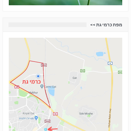
מפת כרמי גת <<