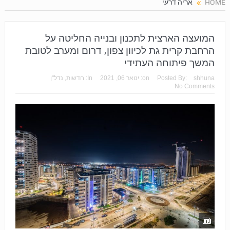
HOME
אריה דרעי
המועצה הארצית לתכנון ובנייה החליטה על
הרחבת קרית גת לכיוון צפון, דרום ומערב לטובת
המשך פיתוחה העתידי
shhuna
Posted By:
on:
ינואר 06, 2021
In:
חדשות
,
נדל"ן
No Comments