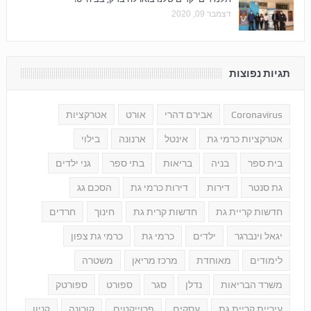
דצמבר 09, 2020
תגיות נפוצות
Coronavirus
אבירם דהרי
אורט
אטרקציות
אטרקציות כרמי גת
אינטל
ארנונה
בילוי
בית ספר
בניה
בריאות
בתי ספר
גני ילדים
גת סנטר
דירות
דירות כרמי גת
הסכם גג
חדשות קריית גת
חדשות קרית גת
חינוך
חרדים
יגאל וינברגר
ילדים
כרמי גת
כרמי גת צפון
לימודים
מאוחדת
מרכז מריאן
משטרה
משרד הבריאות
נדלן
סגר
ספורט
ספורטק
עיריית קריית גת
עסקים
פרוייקטים
קורונה
קניון