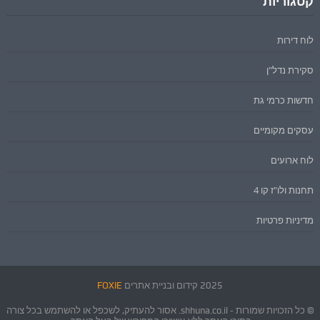
קטגוריות
לוח דירות
סקירת נדל"ן
חדשות כרמי גת
עסקים מקומיים
לוח ארועים
תחנות ולו"ז קו 4
מדיניות פרטיות
2025 קידום ובניית אתרים
FOXIE
© כל הזכויות שמורות - shhuna.co.il. אסור להעתיק, לשכפל או להשתמש בכל צורה