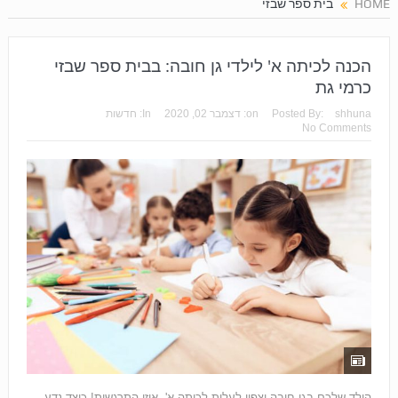
HOME
בית ספר שבזי
הכנה לכיתה א' לילדי גן חובה: בבית ספר שבזי
כרמי גת
shhuna
Posted By:
on:
דצמבר 02, 2020
In:
חדשות
No Comments
הילד שלכם בגן חובה וצפוי לעלות לכיתה א', איזו התרגשות! כיצד נדע