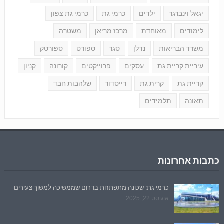
יגאל וינברגר
ילדים
כרמי גת
כרמי גת צפון
לימודים
מאוחדת
מרכז מריאן
משטרה
משרד הבריאות
נדלן
סגר
ספורט
ספורטק
עיריית קריית גת
עסקים
פרוייקטים
קורונה
קניון
קריית גת
קרית גת
רייסדור
שלהבות חבד
תאונה
תלמידים
כתבות אחרונות
כרמי גת: שכונה מתפתחת בדרום שממשיכה למשוך צעירים
אוגוסט 22, 2025