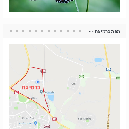
מפת כרמי גת <<