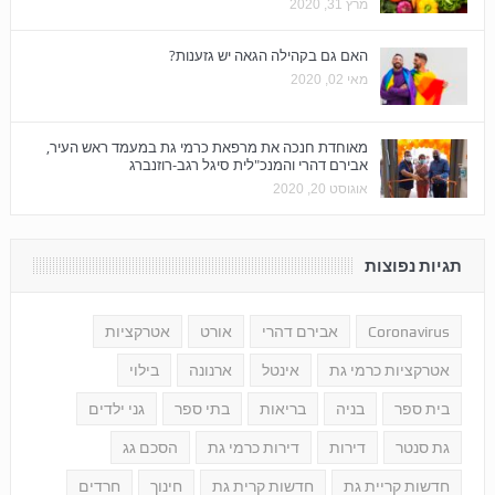
מרץ 31, 2020
האם גם בקהילה הגאה יש גזענות?
מאי 02, 2020
מאוחדת חנכה את מרפאת כרמי גת במעמד ראש העיר,
אבירם דהרי והמנכ"לית סיגל רגב-רוזנברג
אוגוסט 20, 2020
תגיות נפוצות
Coronavirus
אבירם דהרי
אורט
אטרקציות
אטרקציות כרמי גת
אינטל
ארנונה
בילוי
בית ספר
בניה
בריאות
בתי ספר
גני ילדים
גת סנטר
דירות
דירות כרמי גת
הסכם גג
חדשות קריית גת
חדשות קרית גת
חינוך
חרדים