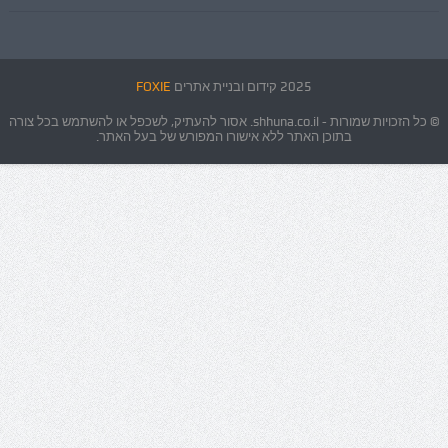
2025 קידום ובניית אתרים
FOXIE
© כל הזכויות שמורות - shhuna.co.il. אסור להעתיק, לשכפל או להשתמש בכל צורה
בתוכן האתר ללא אישורו המפורש של בעל האתר.