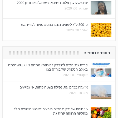
יש נציגה: עדן אלנה תייצג את ישראל באירוויזיון 2020
פברואר 06, 2020
כ- 300 ק"ג לימונים נגנבו במטע סמוך לקריית גת
אפריל 20, 2020
פוסטים נוספים
קריית גת: רוצים להיבדק לקורונה? מתחם WALK IN יפתח
באולם הספורט של ביה"ס בגין
אוקטובר 01, 2020
אזעקה בכרמי גת: נפילה בשטח פתוח, אין נפגעים
מאי 18, 2021
15 טונות של ירקות טריים מופצים לארגונים שונים כולל
מחלקת הרווחה קרית גת