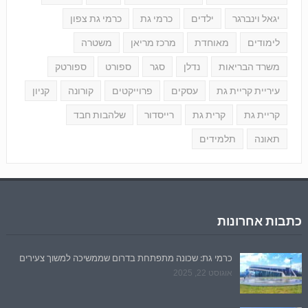
יגאל וינברגר
ילדים
כרמי גת
כרמי גת צפון
לימודים
מאוחדת
מרכז מריאן
משטרה
משרד הבריאות
נדלן
סגר
ספורט
ספורטק
עיריית קריית גת
עסקים
פרוייקטים
קורונה
קניון
קריית גת
קרית גת
רייסדור
שלהבות חבד
תאונה
תלמידים
כתבות אחרונות
כרמי גת: שכונה מתפתחת בדרום שממשיכה למשוך צעירים
אוגוסט 22, 2025