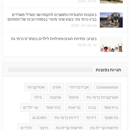
יוני 18, 2020
בעקבות התנגדות התושבים להקמת שני מגדלי משרדים
בביג כרמי גת: יבוצע שינוי מינורי בנספח הבינוי של המתחם
פברואר 16, 2020
בקרוב: פתיחת חוגים ופעילויות לילדים במתנ"ס כרמי גת
יוני 02, 2019
תגיות נפוצות
Coronavirus
אבירם דהרי
אורט
אטרקציות
אטרקציות כרמי גת
אינטל
ארנונה
בילוי
בית ספר
בניה
בריאות
בתי ספר
גני ילדים
גת סנטר
דירות
דירות כרמי גת
הסכם גג
חדשות קריית גת
חדשות קרית גת
חינוך
חרדים