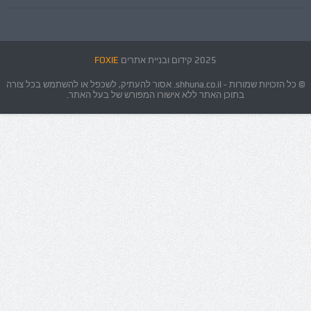
2025 קידום ובניית אתרים
FOXIE
© כל הזכויות שמורות - shhuna.co.il. אסור להעתיק, לשכפל או להשתמש בכל צורה
בתוכן האתר ללא אישורו המפורש של בעל האתר.