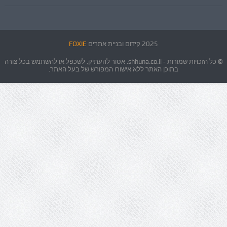
2025 קידום ובניית אתרים
FOXIE
© כל הזכויות שמורות - shhuna.co.il. אסור להעתיק, לשכפל או להשתמש בכל צורה
בתוכן האתר ללא אישורו המפורש של בעל האתר.