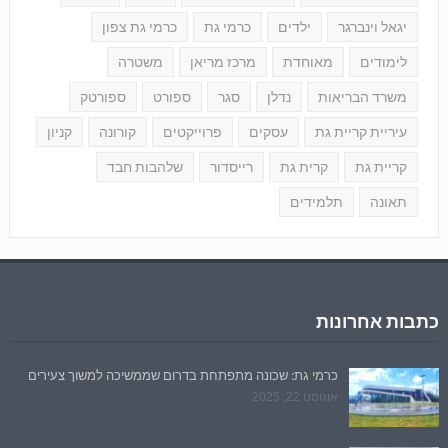
יגאל וינברגר
ילדים
כרמי גת
כרמי גת צפון
לימודים
מאוחדת
מרכז מריאן
משטרה
משרד הבריאות
נדלן
סגר
ספורט
ספורטק
עיריית קריית גת
עסקים
פרוייקטים
קורונה
קניון
קריית גת
קרית גת
רייסדור
שלהבות חבד
תאונה
תלמידים
כתבות אחרונות
כרמי גת: שכונה מתפתחת בדרום שממשיכה למשוך צעירים
אוגוסט 22, 2025