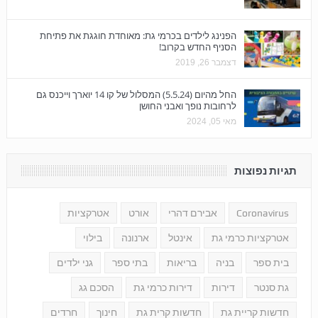
הפנינג לילדים בכרמי גת: מאוחדת חוגגת את פתיחת
הסניף החדש בקרוב!
דצמבר 26, 2019
החל מהיום (5.5.24) המסלול של קו 14 יוארך וייכנס גם
לרחובות נופך ואבני החושן
מאי 05, 2024
תגיות נפוצות
Coronavirus
אבירם דהרי
אורט
אטרקציות
אטרקציות כרמי גת
אינטל
ארנונה
בילוי
בית ספר
בניה
בריאות
בתי ספר
גני ילדים
גת סנטר
דירות
דירות כרמי גת
הסכם גג
חדשות קריית גת
חדשות קרית גת
חינוך
חרדים