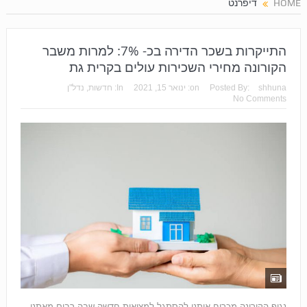
HOME
דיפרנט
התייקרות בשכר הדירה בכ- 7%: למרות משבר
הקורונה מחירי השכירות עולים בקרית גת
shhuna
Posted By:
on:
ינואר 15, 2021
In:
חדשות
,
נדל"ן
No Comments
נגיף הקורונה מכריח אותנו להסתגל למציאות חדשה שבה רבים מאתנו