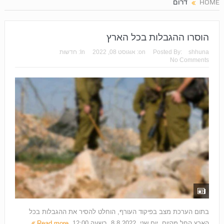
HOME
דרום
הוסרו ההגבלות בכל הארץ
shhuna
Posted By:
on:
אוגוסט 08, 2022
In:
חדשות
No Comments
בתום הערכת מצב בפיקוד העורף, הוחלט להסיר את ההגבלות בכל
הארץ החל מהיום, יום שני, 8.8.2022, בשעה 12:00.
Read more