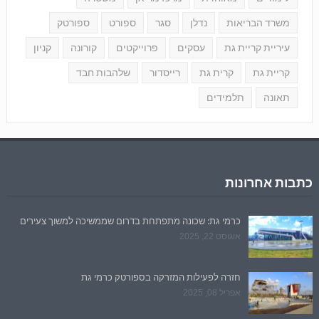
משרד הבריאות
נדלן
סגר
ספורט
ספורטק
עיריית קריית גת
עסקים
פרוייקטים
קורונה
קניון
קריית גת
קרית גת
רייסדור
שלהבות חבד
תאונה
תלמידים
כתבות אחרונות
כרמי גת: שכונה מתפתחת בדרום שממשיכה למשוך צעירים
אוגוסט 22, 2025
חזרה לפעילות המזרקה בספורטק כרמי גת
אפריל 08, 2025