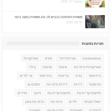
נובמבר 27, 2022
משאית התהפכה בכביש 35: נהג משאית במצב בינוני
יולי 08, 2020
תגיות נפוצות
Coronavirus
אבירם דהרי
אורט
אטרקציות
אטרקציות כרמי גת
אינטל
ארנונה
בילוי
בית ספר
בניה
בריאות
בתי ספר
גני ילדים
גת סנטר
דירות
דירות כרמי גת
הסכם גג
חדשות קריית גת
חדשות קרית גת
חינוך
חרדים
יגאל וינברגר
ילדים
כרמי גת
כרמי גת צפון
לימודים
מאוחדת
מרכז מריאן
משטרה