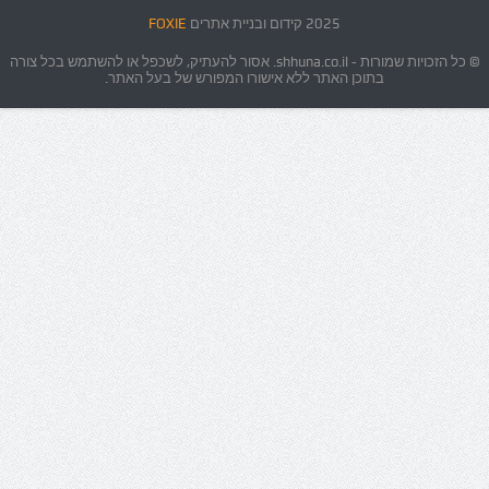
2025 קידום ובניית אתרים
FOXIE
© כל הזכויות שמורות - shhuna.co.il. אסור להעתיק, לשכפל או להשתמש בכל צורה
בתוכן האתר ללא אישורו המפורש של בעל האתר.