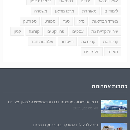
יגאל וינברגר
ילדים
כרמי גת
כרמי גת צפון
לימודים
מאוחדת
מרכז מריאן
משטרה
משרד הבריאות
נדלן
סגר
ספורט
ספורטק
עיריית קריית גת
עסקים
פרוייקטים
קורונה
קניון
קריית גת
קרית גת
רייסדור
שלהבות חבד
תאונה
תלמידים
כתבות אחרונות
כרמי גת: שכונה מתפתחת בדרום שממשיכה למשוך צעירים
אוגוסט 22, 2025
חזרה לפעילות המזרקה בספורטק כרמי גת