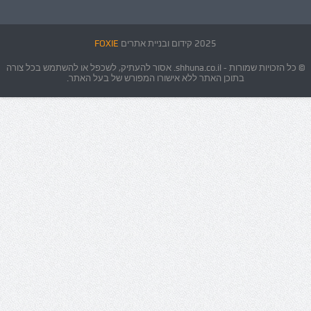
2025 קידום ובניית אתרים
FOXIE
© כל הזכויות שמורות - shhuna.co.il. אסור להעתיק, לשכפל או להשתמש בכל צורה
בתוכן האתר ללא אישורו המפורש של בעל האתר.