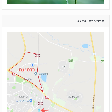
מפת כרמי גת <<