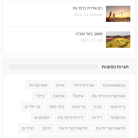
רם אדרת כרמי גת
ספטמבר 14, 2022
מושב באר טוביה
מרץ 27, 2021
תגיות נפוצות
Coronavirus
אבירם דהרי
אורט
אטרקציות
אטרקציות כרמי גת
אינטל
ארנונה
בילוי
בית ספר
בניה
בריאות
בתי ספר
גני ילדים
גת סנטר
דירות
דירות כרמי גת
הסכם גג
חדשות קריית גת
חדשות קרית גת
חינוך
חרדים