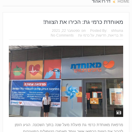
HOME
דר רז אהוד
מאוחדת כרמי גת: הכירו את הצוות!
shhuna
Posted By:
on:
ספטמבר 22, 2021
In:
בריאות
,
חדשות
,
על כרמי גת
No Comments
מרפאת מאוחדת כרמי גת פועלת מעל שנה בתוך השכונה. הגיע הזמן
להכיר את הצוות הרפואי אשר עומד מאחורי הטיפולים המוענקים