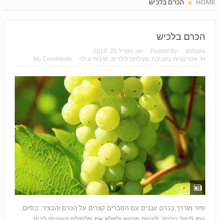
HOME
הכרם בלכיש
הכרם בלכיש
shhuna
Posted By:
on:
אפריל 25, 2019
In:
אטרקציות בסביבה
,
פעילויות לילדים
,
תרבות ובילוי
No Comments
סיור מודרך בכרם ענבים עם הסברים קצרים על הכרם והבציר. בסיום,
ניתן לטייל בכרם, ליהנות מהנוף ולמלא את סלסילת הענבים לבית.