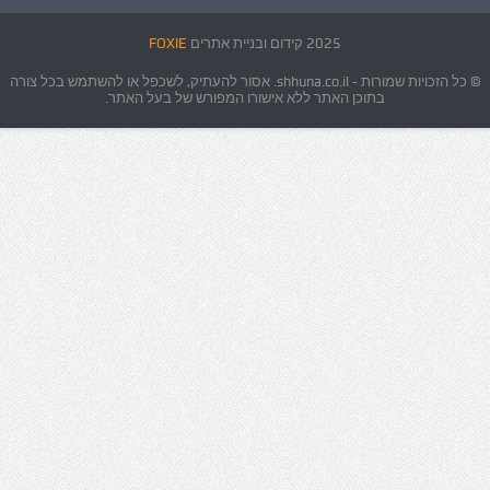
2025 קידום ובניית אתרים
FOXIE
© כל הזכויות שמורות - shhuna.co.il. אסור להעתיק, לשכפל או להשתמש בכל צורה
בתוכן האתר ללא אישורו המפורש של בעל האתר.