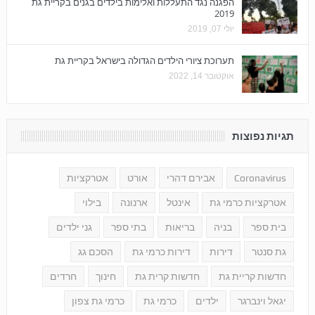
הפגנה נגד התעללות ואלימות בילדים בגנים בקריית גת
2019
יולי 07, 2019
תערוכת ציורי הילדים הגדולה בישראל בקריית גת
אוקטובר 14, 2022
תגיות נפוצות
Coronavirus
אבירם דהרי
אורט
אטרקציות
אטרקציות כרמי גת
אינטל
ארנונה
בילוי
בית ספר
בניה
בריאות
בתי ספר
גני ילדים
גת סנטר
דירות
דירות כרמי גת
הסכם גג
חדשות קריית גת
חדשות קרית גת
חינוך
חרדים
יגאל וינברגר
ילדים
כרמי גת
כרמי גת צפון