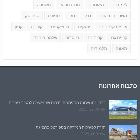
לימודים
מאוחדת
מרכז מריאן
משטרה
משרד הבריאות
נדלן
סגר
ספורט
ספורטק
עיריית קריית גת
עסקים
פרוייקטים
קורונה
קניון
קריית גת
קרית גת
רייסדור
שלהבות חבד
תאונה
תלמידים
כתבות אחרונות
כרמי גת: שכונה מתפתחת בדרום שממשיכה למשוך צעירים
אוגוסט 22, 2025
חזרה לפעילות המזרקה בספורטק כרמי גת
אפריל 08, 2025