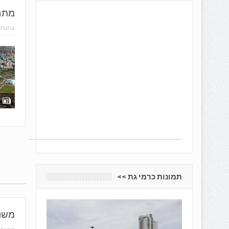
מתחם
hhuna
תמונות כרמי גת <<
משני