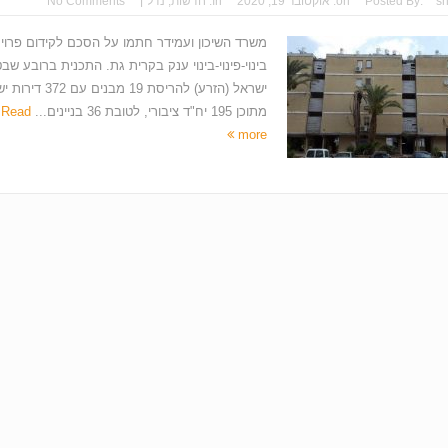
s
Posted By:
on:
אוקטובר 19, 2020
In:
חדשות
,
נדל"ן
No Comments
משרד השיכון ועמידר חתמו על הסכם לקידום פרוי
בינוי-פינוי-בינוי ענק בקרית גת. התכנית ברובע שבט
ישראל (הזרע) להריסת 19 מבנים עם
מתוכן 195 יח"ד ציבורי, לטובת 36 בניינים...
Read
more