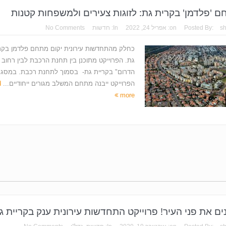
 'פלדמן' בקרית גת: לזוגות צעירים ולמשפחות קטנות
s
Posted By:
on:
אפריל 24, 2022
In:
חדשות
No Comments
כחלק מהתחדשות עירונית יקום מתחם פלדמן בקר
גת. הפרוייקט מתוכנן בין תחנת הרכבת לבין רחוב 
הדרום" בקריית גת- בסמוך לתחנת רכבת. במסג
הפרוייקט ייבנה מתחם המשלב מגורים ייחודיים...
d
more
ם את פני העיר! פרוייקט התחדשות עירונית ענק בקריית ג