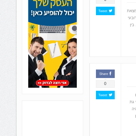
 קריית גת נמצאת
Tweet
ובעי
בין
Share
0
Tweet
 גת
יה