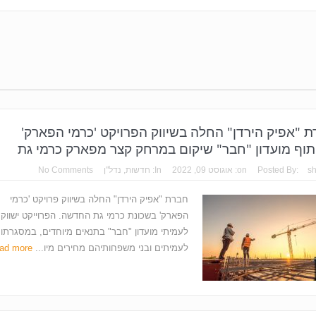
 "אפיק הירדן" החלה בשיווק הפרויקט 'כרמי הפארק'
וף מועדון "חבר" שיקום במרחק קצר מפארק כרמי גת
s
Posted By:
on:
אוגוסט 09, 2022
In:
חדשות
,
נדל"ן
No Comments
חברת "אפיק הירדן" החלה בשיווק פרויקט 'כרמי
הפארק' בשכונת כרמי גת החדשה. הפרוייקט ישווק
לעמיתי מועדון "חבר" בתנאים מיוחדים, במסגרתו י
לעמיתים ובני משפחותיהם מחירים מיו...
ad more