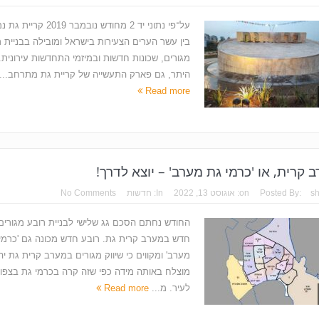
על־פי נתוני יד 2 מחודש נובמבר 2019
בין עשר הערים הצעירות בישראל ומובילה בבניית ר
מגורים, שכונות חדשות ובמיזמי התחדשות עירונית. 
היתר, גם פארק התעשייה של קריית גת מתרחב...
Read more
 קרית, או 'כרמי גת מערב' – יוצא לדרך!
s
Posted By:
on:
אוגוסט 13, 2022
In:
חדשות
No Comments
החודש נחתם הסכם גג שלישי לבניית רובע מגורים
חדש במערב קרית גת. רובע חדש מכונה גם 'כרמי
מערב' ומקווים כי שיווק מגורים במערב קרית גת יה
מוצלח באותה מידה כפי שזה קרה בכרמי גת בצפון
לעיר. מ...
Read more