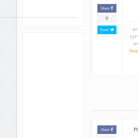
Share
0
ית
Tweet
"דרך
רת
Rea
ת
Share