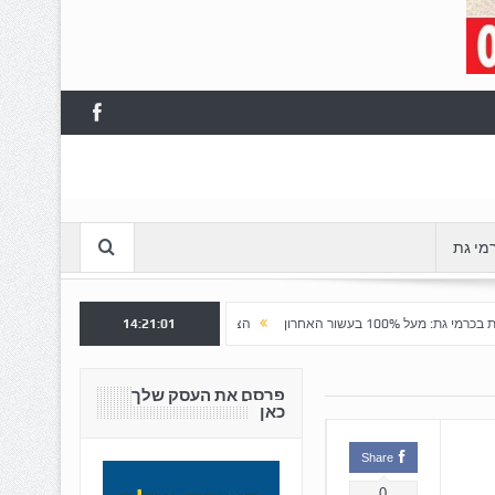
מי גת
14:21:02
הצלחה לשלב א' ברובע "כרמי הפארק": נפתח שלב ב' למכירה
פרסם את העסק שלך
כאן
Share
0