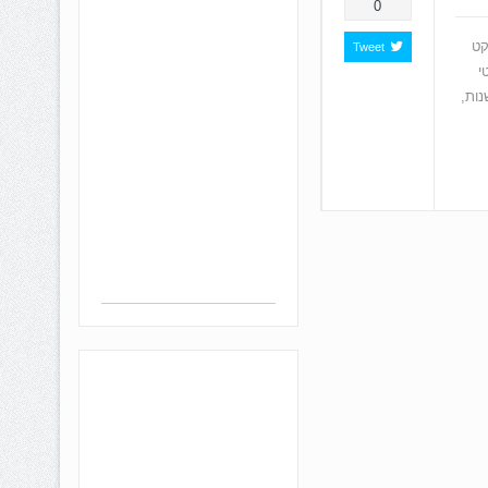
0
קט
Tweet
י
 372 דירות ישנות,