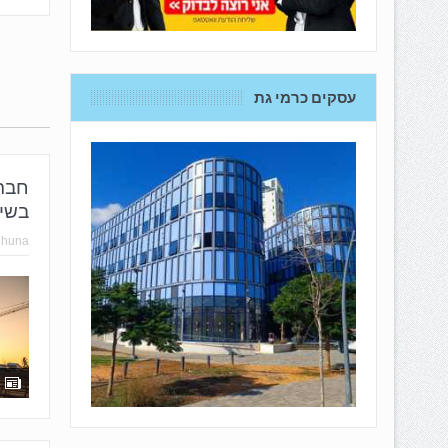
עסקים כרמי גת
חברת
בשית
hhuna