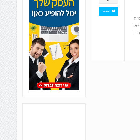
Tweet
יזם
 של
כז