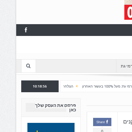
מי גת
10:18:57
הצלחה לשלב א' ברובע "כרמי הפארק": נפתח שלב ב' למכירה
חש
פרסם את העסק שלך
כאן
נים
Share
0