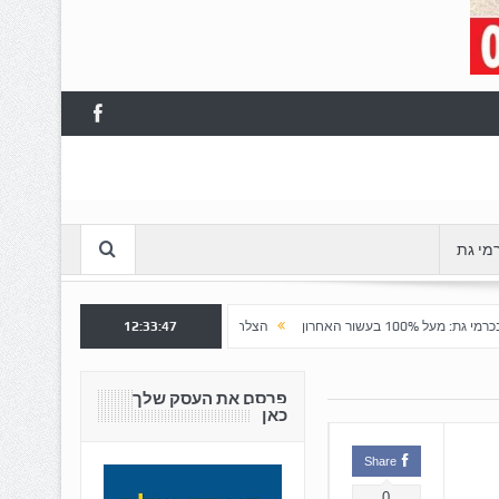
מי גת
12:33:48
הצלחה לשלב א' ברובע "כרמי הפארק": נפתח שלב ב' למכירה
פרסם את העסק שלך
כאן
Share
0