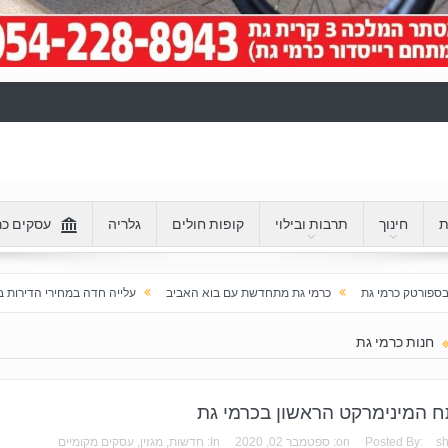
ת
חינוך
תרבות ובילוי
קופות חולים
גלריה
עסקים כר
כרמי גת מתחדשת עם בוא האביב
עלייה חדה במחירי הדירות בכרמי גת: מעל 100% בעשור האחרון
חנות כרמי גת
 המינימרקט הראשון בכרמי גת
s
Posted By:
on:
ספטמבר 02, 2020
In:
חדשות
,
מגזין
,
עסקים מקומיים