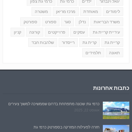
יגאל וינברגר
ילדים
כרמי גת
כרמי גת צפון
לימודים
מאוחדת
מרכז מריאן
משטרה
משרד הבריאות
נדלן
סגר
ספורט
ספורטק
עיריית קריית גת
עסקים
פרוייקטים
קורונה
קניון
קריית גת
קרית גת
רייסדור
שלהבות חבד
תאונה
תלמידים
כתבות אחרונות
כרמי גת: שכונה מתפתחת בדרום שממשיכה למשוך צעירים
אוגוסט 22, 2025
חזרה לפעילות המזרקה בספורטק כרמי גת