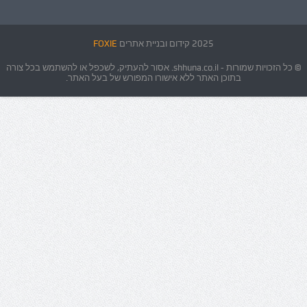
2025 קידום ובניית אתרים
FOXIE
© כל הזכויות שמורות - shhuna.co.il. אסור להעתיק, לשכפל או להשתמש בכל צורה
בתוכן האתר ללא אישורו המפורש של בעל האתר.