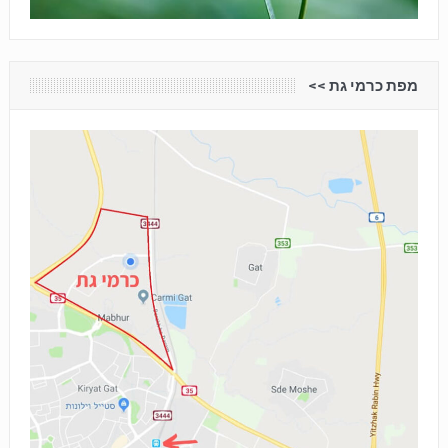
מפת כרמי גת <<