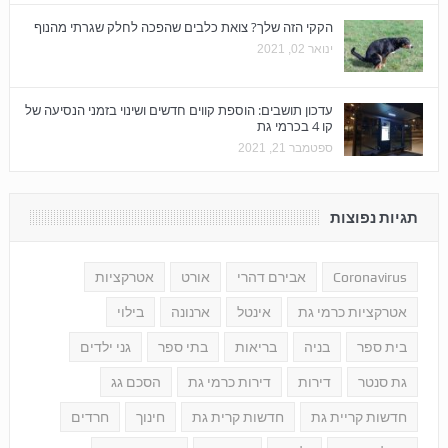
הקקי הזה שלך? צואת כלבים שהפכה לחלק שגרתי מהנוף
ינואר 02, 2021
עדכון תושבים: הוספת קווים חדשים ושינוי בזמני הנסיעה של
קו 4 בכרמי גת
ספטמבר 21, 2021
תגיות נפוצות
Coronavirus
אבירם דהרי
אורט
אטרקציות
אטרקציות כרמי גת
אינטל
ארנונה
בילוי
בית ספר
בניה
בריאות
בתי ספר
גני ילדים
גת סנטר
דירות
דירות כרמי גת
הסכם גג
חדשות קריית גת
חדשות קרית גת
חינוך
חרדים