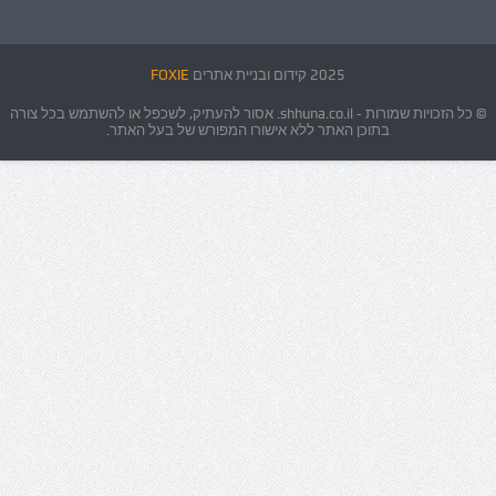
2025 קידום ובניית אתרים
FOXIE
© כל הזכויות שמורות - shhuna.co.il. אסור להעתיק, לשכפל או להשתמש בכל צורה
בתוכן האתר ללא אישורו המפורש של בעל האתר.