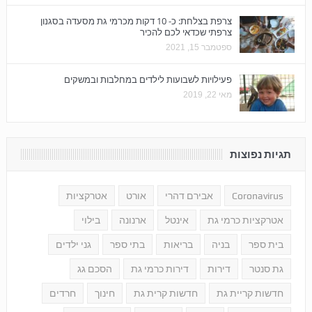
צרפת בצלחת: כ- 10 דקות מכרמי גת מסעדה בסגנון
צרפתי שכדאי לכם להכיר
ספטמבר 15, 2021
פעילויות לשבועות לילדים במחלבות ובמשקים
מאי 22, 2019
תגיות נפוצות
Coronavirus
אבירם דהרי
אורט
אטרקציות
אטרקציות כרמי גת
אינטל
ארנונה
בילוי
בית ספר
בניה
בריאות
בתי ספר
גני ילדים
גת סנטר
דירות
דירות כרמי גת
הסכם גג
חדשות קריית גת
חדשות קרית גת
חינוך
חרדים