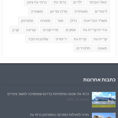
יגאל וינברגר
ילדים
כרמי גת
כרמי גת צפון
לימודים
מאוחדת
מרכז מריאן
משטרה
משרד הבריאות
נדלן
סגר
ספורט
ספורטק
עיריית קריית גת
עסקים
פרוייקטים
קורונה
קניון
קריית גת
קרית גת
רייסדור
שלהבות חבד
תאונה
תלמידים
כתבות אחרונות
כרמי גת: שכונה מתפתחת בדרום שממשיכה למשוך צעירים
אוגוסט 22, 2025
חזרה לפעילות המזרקה בספורטק כרמי גת