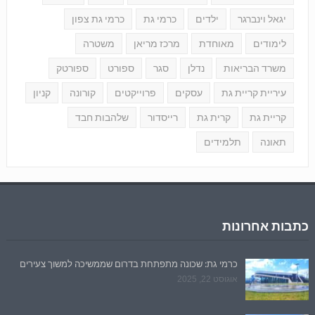
יגאל וינברגר
ילדים
כרמי גת
כרמי גת צפון
לימודים
מאוחדת
מרכז מריאן
משטרה
משרד הבריאות
נדלן
סגר
ספורט
ספורטק
עיריית קריית גת
עסקים
פרוייקטים
קורונה
קניון
קריית גת
קרית גת
רייסדור
שלהבות חבד
תאונה
תלמידים
כתבות אחרונות
כרמי גת: שכונה מתפתחת בדרום שממשיכה למשוך צעירים
אוגוסט 22, 2025