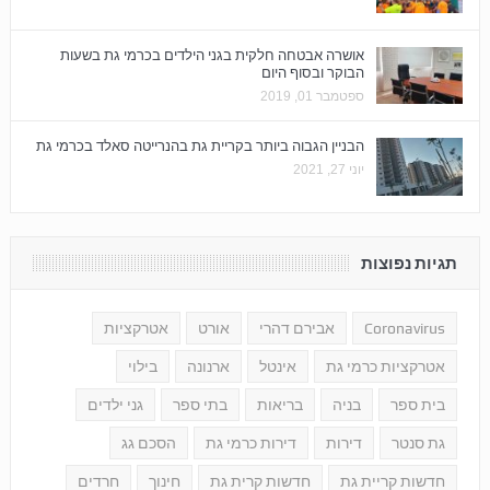
אושרה אבטחה חלקית בגני הילדים בכרמי גת בשעות
הבוקר ובסוף היום
ספטמבר 01, 2019
הבניין הגבוה ביותר בקריית גת בהנרייטה סאלד בכרמי גת
יוני 27, 2021
תגיות נפוצות
Coronavirus
אבירם דהרי
אורט
אטרקציות
אטרקציות כרמי גת
אינטל
ארנונה
בילוי
בית ספר
בניה
בריאות
בתי ספר
גני ילדים
גת סנטר
דירות
דירות כרמי גת
הסכם גג
חדשות קריית גת
חדשות קרית גת
חינוך
חרדים