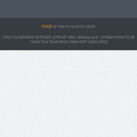
2025 קידום ובניית אתרים
FOXIE
© כל הזכויות שמורות - shhuna.co.il. אסור להעתיק, לשכפל או להשתמש בכל צורה
בתוכן האתר ללא אישורו המפורש של בעל האתר.