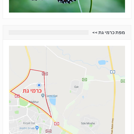
מפת כרמי גת <<