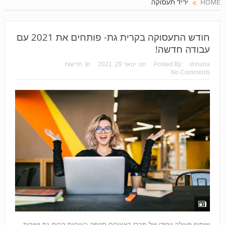
HOME
יריד תעסוקה
חודש התעסוקה בקרית גת- פותחים את 2021 עם
עבודה חדשה!
shhuna
Posted By:
on:
ינואר 29, 2021
In:
חדשות
No Comments
שיתוף פעולה ייחודי של מרכז הצעירים תנופה בעיריית קרית גת ושירות