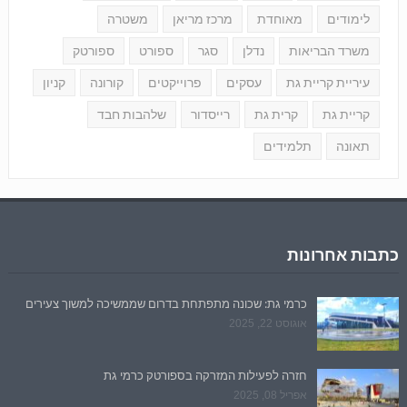
לימודים
מאוחדת
מרכז מריאן
משטרה
משרד הבריאות
נדלן
סגר
ספורט
ספורטק
עיריית קריית גת
עסקים
פרוייקטים
קורונה
קניון
קריית גת
קרית גת
רייסדור
שלהבות חבד
תאונה
תלמידים
כתבות אחרונות
כרמי גת: שכונה מתפתחת בדרום שממשיכה למשוך צעירים
אוגוסט 22, 2025
חזרה לפעילות המזרקה בספורטק כרמי גת
אפריל 08, 2025