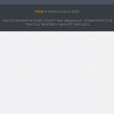
2025 קידום ובניית אתרים
FOXIE
© כל הזכויות שמורות - shhuna.co.il. אסור להעתיק, לשכפל או להשתמש בכל צורה
בתוכן האתר ללא אישורו המפורש של בעל האתר.