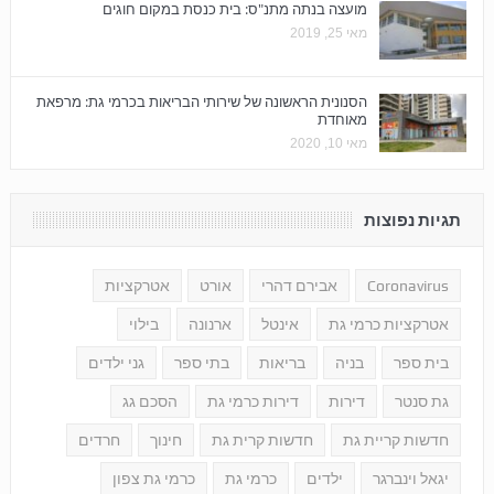
מועצה בנתה מתנ"ס: בית כנסת במקום חוגים
מאי 25, 2019
הסנונית הראשונה של שירותי הבריאות בכרמי גת: מרפאת
מאוחדת
מאי 10, 2020
תגיות נפוצות
Coronavirus
אבירם דהרי
אורט
אטרקציות
אטרקציות כרמי גת
אינטל
ארנונה
בילוי
בית ספר
בניה
בריאות
בתי ספר
גני ילדים
גת סנטר
דירות
דירות כרמי גת
הסכם גג
חדשות קריית גת
חדשות קרית גת
חינוך
חרדים
יגאל וינברגר
ילדים
כרמי גת
כרמי גת צפון