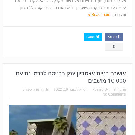
של קריית גת, תוך התחייבות של רשות מקרקעי ישראל לקדם יחד עם
עיריית קרית גת הקמת איצטדיון חדש ומודרני. הפרוייקט כולל תכנון
והקמה...
Read more
Tweet
Share
0
אושרה בניית אצטדיון ענק בכניסה לכרמי גת עם
10,000 מושבים
shhuna
Posted By:
on:
אוקטובר 19, 2022
In:
חדשות
,
ספורט
No Comments