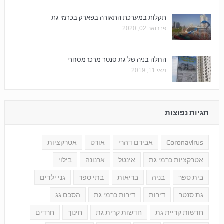
תקלות במערכת התאורה בפארק בכרמי גת
פברואר 02, 2020
החלה בניה של גת סנטר מרכז מסחרי
מאי 11, 2019
תגיות נפוצות
Coronavirus
אבירם דהרי
אורט
אטרקציות
אטרקציות כרמי גת
אינטל
ארנונה
בילוי
בית ספר
בניה
בריאות
בתי ספר
גני ילדים
גת סנטר
דירות
דירות כרמי גת
הסכם גג
חדשות קריית גת
חדשות קרית גת
חינוך
חרדים