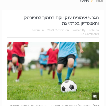
HOME
כדורגל
מגרש אימונים ענק יוקם בסמוך לספורטק
והאצטדיון בכרמי גת
shhuna
Posted By:
on:
מרץ 27, 2023
In:
חדשות
No Comments
החלו עבודות על הקמת מגרש אימונים ענק בכרמי גת. המגרש ממוקם