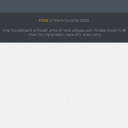
2025 קידום ובניית אתרים
FOXIE
© כל הזכויות שמורות - shhuna.co.il. אסור להעתיק, לשכפל או להשתמש בכל צורה
בתוכן האתר ללא אישורו המפורש של בעל האתר.