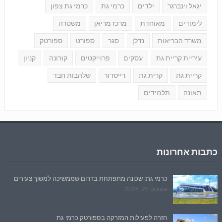
יגאל וינברגר
ילדים
כרמי גת
כרמי גת צפון
לימודים
מאוחדת
מרכז מריאן
משטרה
משרד הבריאות
נדלן
סגר
ספורט
ספורטק
עיריית קריית גת
עסקים
פרוייקטים
קורונה
קניון
קריית גת
קרית גת
רייסדור
שלהבות חבד
תאונה
תלמידים
כתבות אחרונות
כרמי גת: שכונה מתפתחת בדרום שממשיכה למשוך צעירים
אוגוסט 22, 2025
חזרה לפעילות המזרקה בספורטק כרמי גת