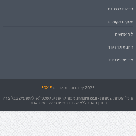
חדשות כרמי גת
עסקים מקומיים
לוח ארועים
תחנות ולו"ז קו 4
מדיניות פרטיות
2025 קידום ובניית אתרים
FOXIE
© כל הזכויות שמורות - shhuna.co.il. אסור להעתיק, לשכפל או להשתמש בכל צורה
בתוכן האתר ללא אישורו המפורש של בעל האתר.