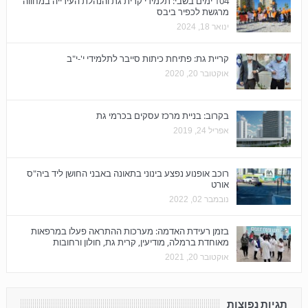
104 ימים בשבי: תלמידי קרית גת והנהלת העירייה במחווה
מרגשת לכפיר ביבס
ינואר 18, 2024
קריית גת: פתיחת כיתות סייבר לתלמידי י'-י"ב
אוקטובר 20, 2020
בקרוב: בניית מרכז עסקים בכרמי גת
אפריל 24, 2019
רוכב אופנוע נפצע בינוני בתאונה באבני החושן ליד ביה"ס
אורט
נובמבר 02, 2022
בזמן רעידת האדמה: מערכות ההתראה פעלו במרפאות
מאוחדת ברמלה, מודיעין, קרית גת, חולון ורחובות
אוקטובר 20, 2021
תגיות נפוצות