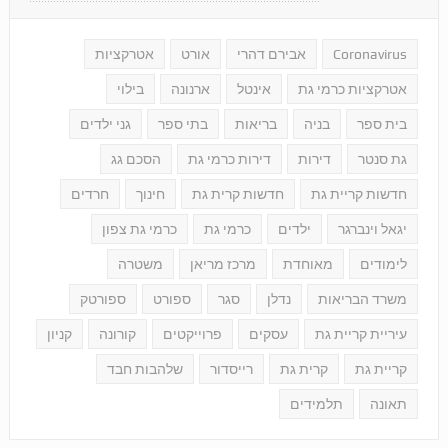
Coronavirus
אבירם דהרי
אורט
אטרקציות
אטרקציות כרמי גת
אינטל
ארנונה
בילוי
בית ספר
בניה
בריאות
בתי ספר
גני ילדים
גת סנטר
דירות
דירות כרמי גת
הסכם גג
חדשות קריית גת
חדשות קרית גת
חינוך
חרדים
יגאל וינברגר
ילדים
כרמי גת
כרמי גת צפון
לימודים
מאוחדת
מרכז מריאן
משטרה
משרד הבריאות
נדלן
סגר
ספורט
ספורטק
עיריית קריית גת
עסקים
פרוייקטים
קורונה
קניון
קריית גת
קרית גת
רייסדור
שלהבות חבד
תאונה
תלמידים