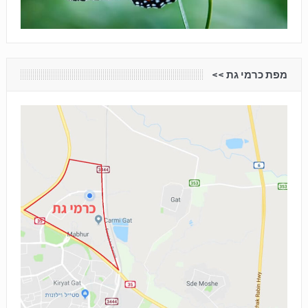
מפת כרמי גת <<