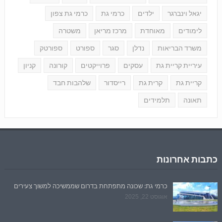
יגאל וינברגר
ילדים
כרמי גת
כרמי גת צפון
לימודים
מאוחדת
מרכז מריאן
משטרה
משרד הבריאות
נדלן
סגר
ספורט
ספורטק
עיריית קריית גת
עסקים
פרוייקטים
קורונה
קניון
קריית גת
קרית גת
רייסדור
שלהבות חבד
תאונה
תלמידים
כתבות אחרונות
כרמי גת: שכונה מתפתחת בדרום שממשיכה למשוך צעירים
אוגוסט 22, 2025