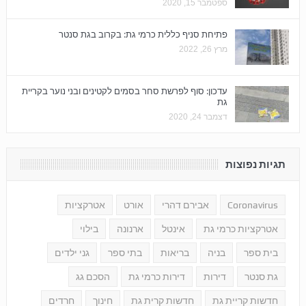
ספטמבר 15, 2020
פתיחת סניף כללית כרמי גת: בקרוב בגת סנטר
מרץ 26, 2022
עדכון: סוף לפרשת סחר בסמים לקטינים ובני נוער בקריית
גת
דצמבר 24, 2020
תגיות נפוצות
Coronavirus
אבירם דהרי
אורט
אטרקציות
אטרקציות כרמי גת
אינטל
ארנונה
בילוי
בית ספר
בניה
בריאות
בתי ספר
גני ילדים
גת סנטר
דירות
דירות כרמי גת
הסכם גג
חדשות קריית גת
חדשות קרית גת
חינוך
חרדים