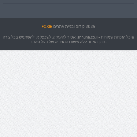
2025 קידום ובניית אתרים
FOXIE
© כל הזכויות שמורות - shhuna.co.il. אסור להעתיק, לשכפל או להשתמש בכל צורה
בתוכן האתר ללא אישורו המפורש של בעל האתר.