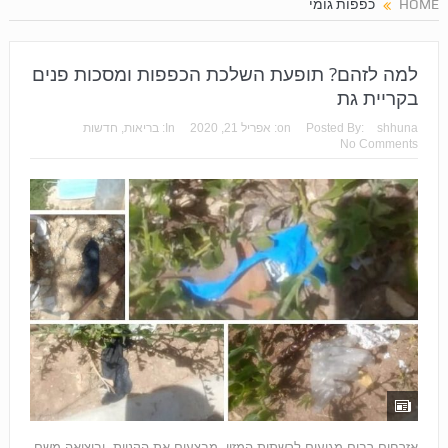
HOME
כפפות גומי
למה לזהם? תופעת השלכת הכפפות ומסכות פנים
בקריית גת
shhuna
Posted By:
on:
אפריל 21, 2020
In:
בריאות
,
חדשות
No Comments
אזרחים רבים מגיעים לרשתות המזון, מבצעים את הקניות, וביציאה משם