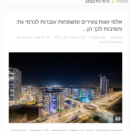
HOME
כרמי גת צצפון
אלפי זוגות צעירים ומשפחות עוברות לכרמי גת:
והסיבות לכך הן…
shhuna
Posted By:
on:
נובמבר 30, 2022
In:
חדשות
,
על כרמי גת
No Comments
בשנים האחרונות קריית גת רשמה ביקושי שיא, ולא במפתיע. בניית רובע