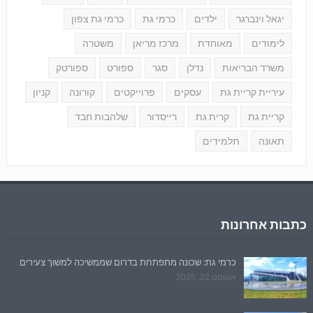
יגאל וינברגר
ילדים
כרמי גת
כרמי גת צפון
לימודים
מאוחדת
מרכז מריאן
משטרה
משרד הבריאות
נדלן
סגר
ספורט
ספורטק
עיריית קריית גת
עסקים
פרוייקטים
קורונה
קניון
קריית גת
קרית גת
רייסדור
שלהבות חבד
תאונה
תלמידים
כתבות אחרונות
כרמי גת: שכונה מתפתחת בדרום שממשיכה למשוך צעירים
אוגוסט 22, 2025