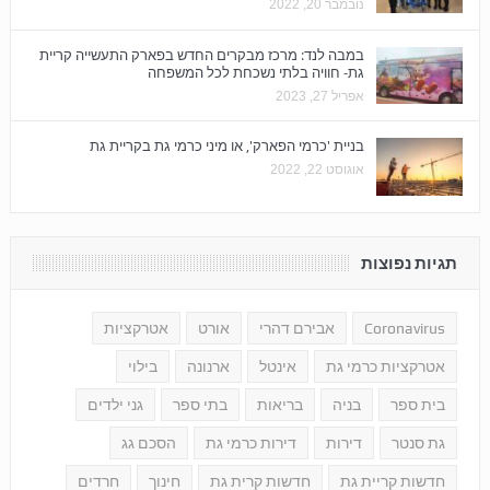
נובמבר 20, 2022
במבה לנד: מרכז מבקרים החדש בפארק התעשייה קריית
גת- חוויה בלתי נשכחת לכל המשפחה
אפריל 27, 2023
בניית 'כרמי הפארק', או מיני כרמי גת בקריית גת
אוגוסט 22, 2022
תגיות נפוצות
Coronavirus
אבירם דהרי
אורט
אטרקציות
אטרקציות כרמי גת
אינטל
ארנונה
בילוי
בית ספר
בניה
בריאות
בתי ספר
גני ילדים
גת סנטר
דירות
דירות כרמי גת
הסכם גג
חדשות קריית גת
חדשות קרית גת
חינוך
חרדים