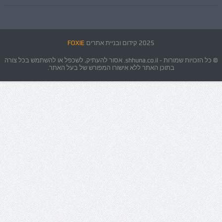
2025 קידום ובניית אתרים
FOXIE
© כל הזכויות שמורות - shhuna.co.il. אסור להעתיק, לשכפל או להשתמש בכל צורה
בתוכן האתר ללא אישורו המפורש של בעל האתר.