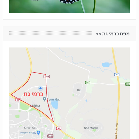
מפת כרמי גת <<