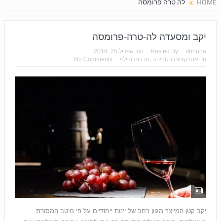
HOME
לה טרה פרומסה
יקב ומסעדה לה-טרה-פרומסה
shhuna
Posted By:
on:
אפריל 25, 2019
In:
אטרקציות בסביבה
,
תרבות ובילוי
No Comments
יקב קטן המייצר מגוון רחב של יינות ייחודיים על פי מיטב המסורת