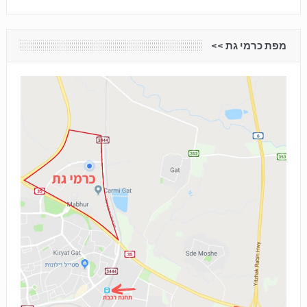
מפת כרמי גת <<