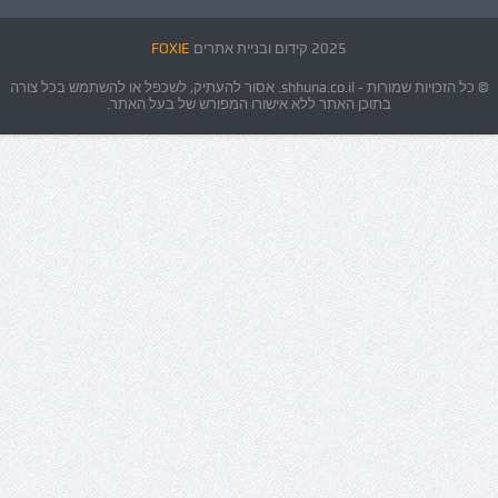
2025 קידום ובניית אתרים
FOXIE
© כל הזכויות שמורות - shhuna.co.il. אסור להעתיק, לשכפל או להשתמש בכל צורה
בתוכן האתר ללא אישורו המפורש של בעל האתר.