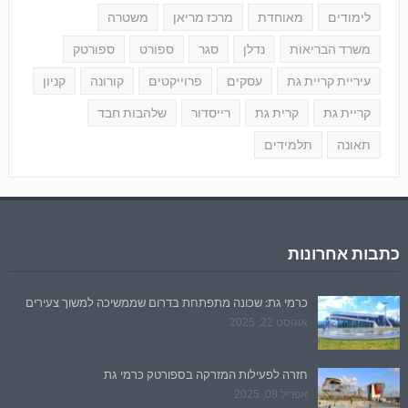
לימודים
מאוחדת
מרכז מריאן
משטרה
משרד הבריאות
נדלן
סגר
ספורט
ספורטק
עיריית קריית גת
עסקים
פרוייקטים
קורונה
קניון
קריית גת
קרית גת
רייסדור
שלהבות חבד
תאונה
תלמידים
כתבות אחרונות
כרמי גת: שכונה מתפתחת בדרום שממשיכה למשוך צעירים
אוגוסט 22, 2025
חזרה לפעילות המזרקה בספורטק כרמי גת
אפריל 08, 2025