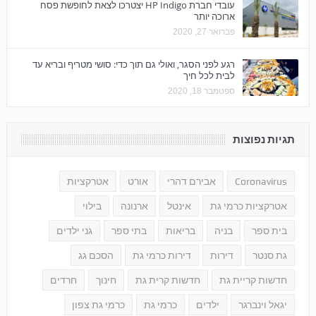
עובדי חברת HP Indigo יצטרכו לצאת לחופשת פסח
ארוכה יותר
פברואר 27, 2020
רגע לפני הסגר, ואולי גם תוך כדי: סושי מטריף ובריא עד
לבית לכל חיך
ספטמבר 18, 2020
תגיות נפוצות
Coronavirus
אבירם דהרי
אורט
אטרקציות
אטרקציות כרמי גת
אינטל
ארנונה
בילוי
בית ספר
בניה
בריאות
בתי ספר
גני ילדים
גת סנטר
דירות
דירות כרמי גת
הסכם גג
חדשות קריית גת
חדשות קרית גת
חינוך
חרדים
יגאל וינברגר
ילדים
כרמי גת
כרמי גת צפון