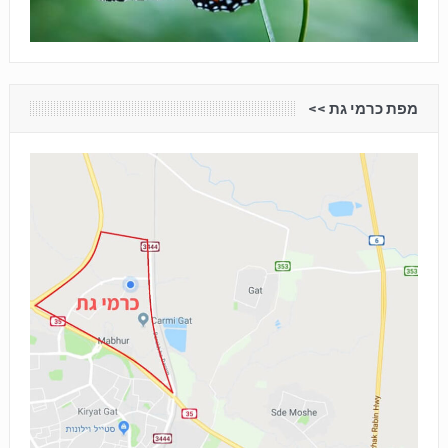
מפת כרמי גת <<