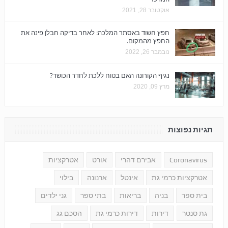
אוקטובר 28, 2021
חפץ חשוד באסתר המלכה: לאחר בדיקה חבלן פינה את
החפץ מהמקום.
נובמבר 26, 2022
נגיף הקורונה האם בטוח ללכת לחדר הכושר?
מרץ 09, 2020
תגיות נפוצות
Coronavirus
אבירם דהרי
אורט
אטרקציות
אטרקציות כרמי גת
אינטל
ארנונה
בילוי
בית ספר
בניה
בריאות
בתי ספר
גני ילדים
גת סנטר
דירות
דירות כרמי גת
הסכם גג