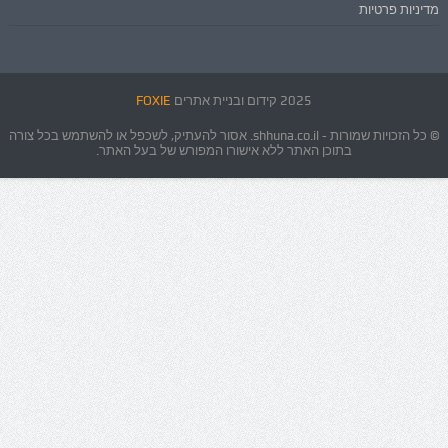
מדיניות פרטיות
2025 קידום ובניית אתרים
FOXIE
© כל הזכויות שמורות - shhuna.co.il. אסור להעתיק, לשכפל או להשתמש בכל צורה
בתוכן האתר ללא אישורו המפורש של בעל האתר.