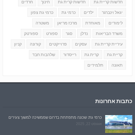
חדשות קריית גת
חדשות קרית גת
חינוך
חרדים
יגאל וינברגר
ילדים
כרמי גת
כרמי גת צפון
לימודים
מאוחדת
מרכז מריאן
משטרה
משרד הבריאות
נדלן
סגר
ספורט
ספורטק
עיריית קריית גת
עסקים
פרוייקטים
קורונה
קניון
קריית גת
קרית גת
רייסדור
שלהבות חבד
תאונה
תלמידים
כתבות אחרונות
כרמי גת: שכונה מתפתחת בדרום שממשיכה למשוך צעירים
אוגוסט 22, 2025