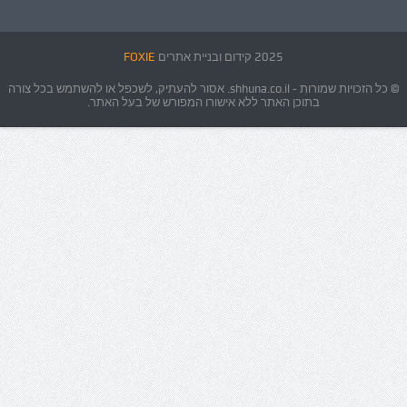
2025 קידום ובניית אתרים
FOXIE
© כל הזכויות שמורות - shhuna.co.il. אסור להעתיק, לשכפל או להשתמש בכל צורה
בתוכן האתר ללא אישורו המפורש של בעל האתר.