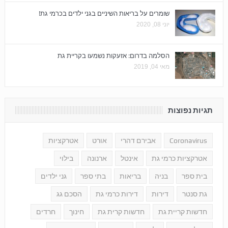
שומרים על בריאות השיניים בגני ילדים בכרמי גת!
יוני 08, 2020
הסלמה בדרום: אזעקות נשמעו בקריית גת
מאי 04, 2019
תגיות נפוצות
Coronavirus
אבירם דהרי
אורט
אטרקציות
אטרקציות כרמי גת
אינטל
ארנונה
בילוי
בית ספר
בניה
בריאות
בתי ספר
גני ילדים
גת סנטר
דירות
דירות כרמי גת
הסכם גג
חדשות קריית גת
חדשות קרית גת
חינוך
חרדים