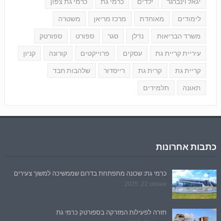
יגאל וינברגר
ילדים
כרמי גת
כרמי גת צפון
לימודים
מאוחדת
מרכז מריאן
משטרה
משרד הבריאות
נדלן
סגר
ספורט
ספורטק
עיריית קריית גת
עסקים
פרוייקטים
קורונה
קניון
קריית גת
קרית גת
רייסדור
שלהבות חבד
תאונה
תלמידים
כתבות אחרונות
כרמי גת: שכונה מתפתחת בדרום שממשיכה למשוך צעירים
אוגוסט 22, 2025
חזרה לפעילות המזרקה בספורטק כרמי גת