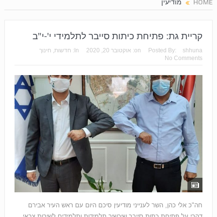
HOME
מודיעין
קריית גת: פתיחת כיתות סייבר לתלמידי י'-י"ב
shhuna
Posted By:
on:
אוקטובר 20, 2020
In:
חדשות
,
חינוך
No Comments
חה"כ אלי כהן, השר לענייני מודיעין סיכם היום עם ראש העיר אבירם
דהרי על פתיחת כתות סייבר שיכשיר תלמידות ותלמידים לשירות צבאי