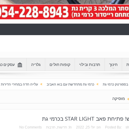
ת
חינוך
תרבות ובילוי
קופות חולים
גלריה
עסקים כר
כרמי גת מתחדשת עם בוא האביב
עלייה חדה במחירי הדירות בכרמי גת: מעל 100% בעשור האחרון
מוסיקה
יחת פאב STAR LIGHT בכרמי גת
s
Posted By:
on:
יולי 25, 2022
In:
חדשות
,
תרבות
No Comments