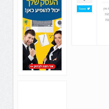
אין
Tweet
ות
גת