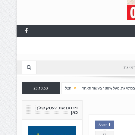
מי גת
23:13:54
הצלחה לשלב א' ברובע "כרמי הפארק": נפתח שלב ב' למכירה
פרסם את העסק שלך
כאן
Share
0