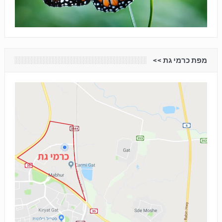
מפת כרמי גת <<