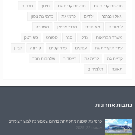
חדשות קריית גת
חדשות קרית גת
חינוך
חרדים
יגאל וינברגר
ילדים
כרמי גת
כרמי גת צפון
לימודים
מאוחדת
מרכז מריאן
משטרה
משרד הבריאות
נדלן
סגר
ספורט
ספורטק
עיריית קריית גת
עסקים
פרוייקטים
קורונה
קניון
קריית גת
קרית גת
רייסדור
שלהבות חבד
תאונה
תלמידים
כתבות אחרונות
כרמי גת: שכונה מתפתחת בדרום שממשיכה למשוך צעירים
אוגוסט 22, 2025