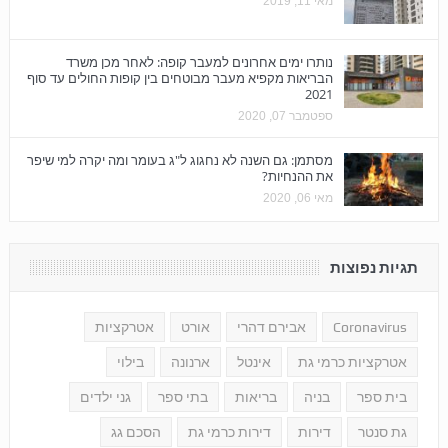
מאי 11, 2019
נותרו ימים אחרונים למעבר קופה: לאחר מכן משרד
הבריאות מקפיא מעבר מבוטחים בין קופות החולים עד סוף
2021
ספטמבר 07, 2020
מסתמן: גם השנה לא נחגוג ל"ג בעומר ומה יקרה למי שיפר
את ההנחיות?
מאי 06, 2020
תגיות נפוצות
Coronavirus
אבירם דהרי
אורט
אטרקציות
אטרקציות כרמי גת
אינטל
ארנונה
בילוי
בית ספר
בניה
בריאות
בתי ספר
גני ילדים
גת סנטר
דירות
דירות כרמי גת
הסכם גג