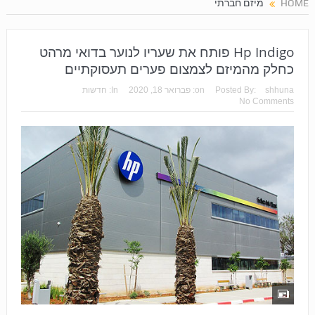
HOME
מיזם חברתי
Hp Indigo פותח את שעריו לנוער בדואי מרהט
כחלק מהמיזם לצמצום פערים תעסוקתיים
shhuna
Posted By:
on:
פברואר 18, 2020
In:
חדשות
No Comments