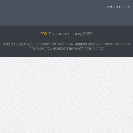
מדיניות פרטיות
2025 קידום ובניית אתרים
FOXIE
© כל הזכויות שמורות - shhuna.co.il. אסור להעתיק, לשכפל או להשתמש בכל צורה
בתוכן האתר ללא אישורו המפורש של בעל האתר.