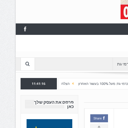
מי גת
11:41:17
הצלחה לשלב א' ברובע "כרמי הפארק": נפתח שלב ב' למכירה
ח
פרסם את העסק שלך
כאן
Share
0