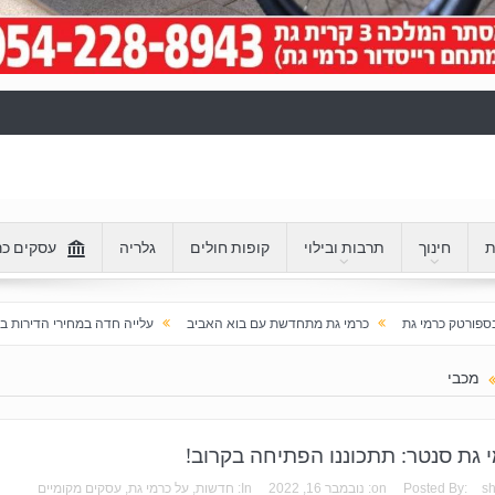
ת
חינוך
תרבות ובילוי
קופות חולים
גלריה
עסקים כר
כרמי גת מתחדשת עם בוא האביב
עלייה חדה במחירי הדירות בכרמי גת: מעל 100% בעשור האחרון
מכבי
 גת סנטר: תתכוננו הפתיחה בקרוב!
s
Posted By:
on:
נובמבר 16, 2022
In:
חדשות
,
על כרמי גת
,
עסקים מקומיים