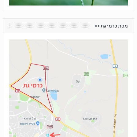
מפת כרמי גת <<