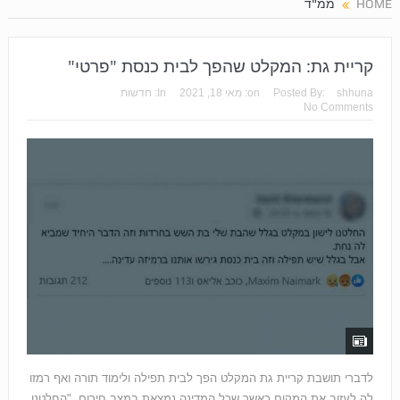
HOME
ממ"ד
קריית גת: המקלט שהפך לבית כנסת "פרטי"
shhuna
Posted By:
on:
מאי 18, 2021
In:
חדשות
No Comments
לדברי תושבת קריית גת המקלט הפך לבית תפילה ולימוד תורה ואף רמזו
לה לעזוב את המקום כאשר שכל המדינה נמצאת במצב חירום. "החלטנו