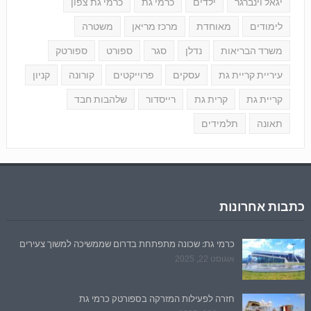
יגאל וינברגר
ילדים
כרמי גת
כרמי גת צפון
לימודים
מאוחדת
מרכז מריאן
משטרה
משרד הבריאות
נדלן
סגר
ספורט
ספורטק
עיריית קריית גת
עסקים
פרוייקטים
קורונה
קניון
קריית גת
קרית גת
רייסדור
שלהבות חבד
תאונה
תלמידים
כתבות אחרונות
כרמי גת: שכונה מתפתחת בדרום שממשיכה למשוך צעירים
אוגוסט 22, 2025
חזרה לפעילות המזרקה בספורטק כרמי גת