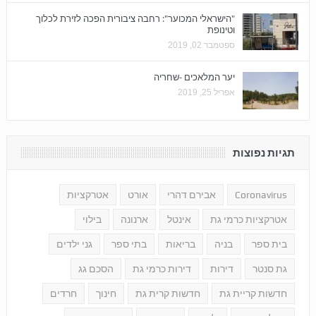
"הישראלי המכוער": רחבה ציבורית הפכה לזירת לכלוך
וטינופת
ספטמבר 02, 2019
יער המלאכים -שחריה
אפריל 25, 2019
תגיות נפוצות
Coronavirus
אבירם דהרי
אורט
אטרקציות
אטרקציות כרמי גת
אינטל
ארנונה
בילוי
בית ספר
בניה
בריאות
בתי ספר
גני ילדים
גת סנטר
דירות
דירות כרמי גת
הסכם גג
חדשות קריית גת
חדשות קרית גת
חינוך
חרדים