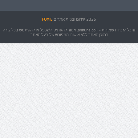
2025 קידום ובניית אתרים
FOXIE
© כל הזכויות שמורות - shhuna.co.il. אסור להעתיק, לשכפל או להשתמש בכל צורה
בתוכן האתר ללא אישורו המפורש של בעל האתר.