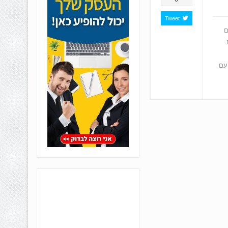
Tweet
ם
עם