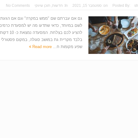
s
Posted By:
on:
ספטמבר 15, 2021
In:
חדשות
,
תוכן שיווקי
No Comments
גם אם עברתם שם "ממש במקרה" וגם אם הגעת
לשם במיוחד, כדאי שתדעו מה יש למסעדת כרמים
להציע לכם בצלחת. המסעדה נמצאת כ- 10 דקות
בלבד מקריית גת במושב סגולה, במקום פסטורלי 
שפע מקומות ח...
Read more