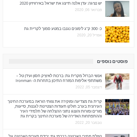
יש נציגה: עדן אלנה תייצג את ישראל באירוויזיון 2020
פברואר 06, 2020
כ- 300 ק"ג לימונים נגנבו במטע סמוך לקריית גת
אפריל 20, 2020
פוסטים נוספים
אנשי הברזל מקרית גת: ברכות לאיציק חסון ועידן טל –
משתתפי אליפות המזרח התיכון בתחרות ה- Ironman‏
דצמבר 05, 2022
קרית גת מצדיעה ומוקירה את צוותי הוראה במערכת החינוך
העירונית בערב חולקו תעודות הצטיינות לגננות, סייעות,
מורים ומורות והוצגו נתוני ההצלחה של תלמידי העיר
וההתפתחות האדירה של מערכת החינוך בקרית גת
נובמבר 20, 2022
הוזלת מחירי הארנונה בכרמי גת: ירידת תעריף הארנונה על