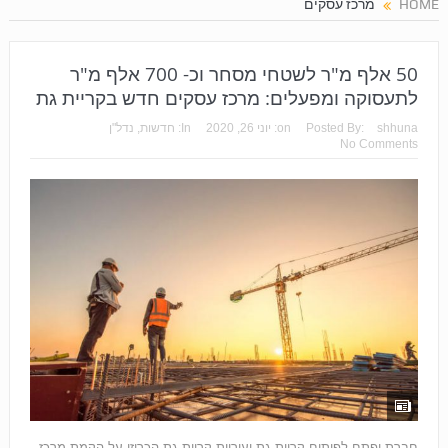
HOME
מרכז עסקים
50 אלף מ"ר לשטחי מסחר וכ- 700 אלף מ"ר
לתעסוקה ומפעלים: מרכז עסקים חדש בקריית גת
shhuna
Posted By:
on:
יוני 26, 2020
In:
חדשות
,
נדל"ן
No Comments
חברת יפתח לפיתוח קריית גת ועיריית קריית גת הכריזו על הקמת מרכז