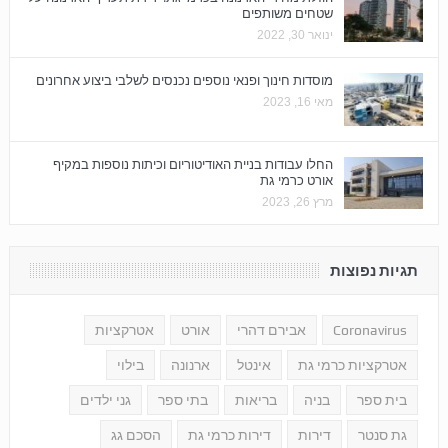
שטחים משותפים
ינואר 30, 2022
מוסדות חינוך ופנאי נוספים נכנסים לשלבי ביצוע אחרונים
מאי 16, 2023
החלו עבודות בניית האודיטוריום וכיתות נוספות במקיף
אורט כרמי גת
מרץ 26, 2023
תגיות נפוצות
Coronavirus
אבירם דהרי
אורט
אטרקציות
אטרקציות כרמי גת
אינטל
ארנונה
בילוי
בית ספר
בניה
בריאות
בתי ספר
גני ילדים
גת סנטר
דירות
דירות כרמי גת
הסכם גג