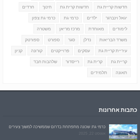
חדשות קריית גת
חדשות קרית גת
חינוך
חרדים
יגאל וינברגר
ילדים
כרמי גת
כרמי גת צפון
לימודים
מאוחדת
מרכז מריאן
משטרה
משרד הבריאות
נדלן
סגר
ספורט
ספורטק
עיריית קריית גת
עסקים
פרוייקטים
קורונה
קניון
קריית גת
קרית גת
רייסדור
שלהבות חבד
תאונה
תלמידים
כתבות אחרונות
כרמי גת: שכונה מתפתחת בדרום שממשיכה למשוך צעירים
אוגוסט 22, 2025