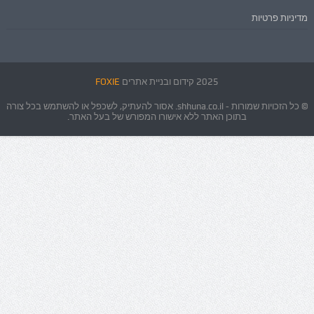
מדיניות פרטיות
2025 קידום ובניית אתרים
FOXIE
© כל הזכויות שמורות - shhuna.co.il. אסור להעתיק, לשכפל או להשתמש בכל צורה
בתוכן האתר ללא אישורו המפורש של בעל האתר.