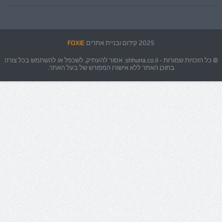
2025 קידום ובניית אתרים
FOXIE
© כל הזכויות שמורות - shhuna.co.il. אסור להעתיק, לשכפל או להשתמש בכל צורה
בתוכן האתר ללא אישורו המפורש של בעל האתר.