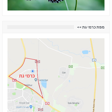
מפת כרמי גת <<