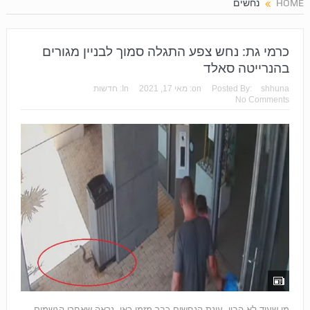
HOME
נחשים
כרמי גת: נחש צפע התגלה סמוך לבניין מגורים
בהנרייטה סאלד
shhuna
Posted By:
on:
מאי 17, 2021
In:
חדשות
No Comments
מי שעוד לא הבין, עונת הנחשים כבר מזמן כאן. נראה שאחרי הגשמים