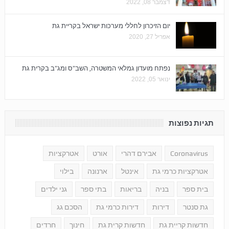
דצמבר 08, 2022
יום הזיכרון לחללי מערכות ישראל בקריית גת
אפריל 27, 2020
נפתח מועדון גמלאי המשטרה, השב"ס ומג"ב בקרית גת
ינואר 05, 2022
תגיות נפוצות
Coronavirus
אבירם דהרי
אורט
אטרקציות
אטרקציות כרמי גת
אינטל
ארנונה
בילוי
בית ספר
בניה
בריאות
בתי ספר
גני ילדים
גת סנטר
דירות
דירות כרמי גת
הסכם גג
חדשות קריית גת
חדשות קרית גת
חינוך
חרדים