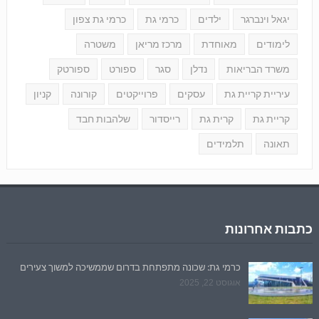
יגאל וינברגר
ילדים
כרמי גת
כרמי גת צפון
לימודים
מאוחדת
מרכז מריאן
משטרה
משרד הבריאות
נדלן
סגר
ספורט
ספורטק
עיריית קריית גת
עסקים
פרוייקטים
קורונה
קניון
קריית גת
קרית גת
רייסדור
שלהבות חבד
תאונה
תלמידים
כתבות אחרונות
כרמי גת: שכונה מתפתחת בדרום שממשיכה למשוך צעירים
אוגוסט 22, 2025