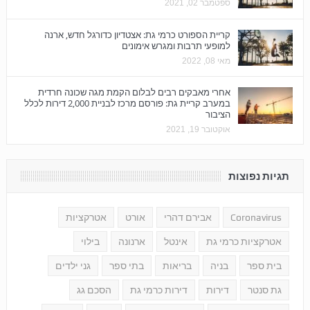
ספטמבר 02, 2021
קריית הספורט כרמי גת: אצטדיון כדורגל חדש, ארנה
למופעי תרבות ומגרש אימונים
מאי 08, 2022
אחרי מאבקים רבים לבלום הקמת מגה שכונה חרדית
במערב קריית גת: פורסם מרכז לבניית 2,000 דירות לכלל
הציבור
אוקטובר 19, 2021
תגיות נפוצות
Coronavirus
אבירם דהרי
אורט
אטרקציות
אטרקציות כרמי גת
אינטל
ארנונה
בילוי
בית ספר
בניה
בריאות
בתי ספר
גני ילדים
גת סנטר
דירות
דירות כרמי גת
הסכם גג