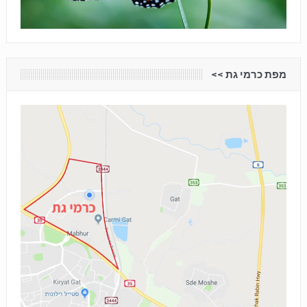
מפת כרמי גת <<