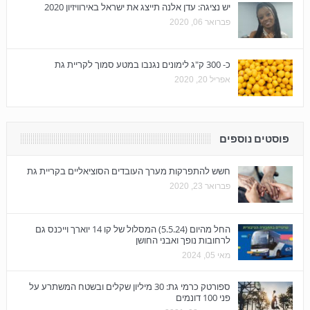
יש נציגה: עדן אלנה תייצג את ישראל באירוויזיון 2020
פברואר 06, 2020
כ- 300 ק"ג לימונים נגנבו במטע סמוך לקריית גת
אפריל 20, 2020
פוסטים נוספים
חשש להתפרקות מערך העובדים הסוציאליים בקריית גת
פברואר 23, 2020
החל מהיום (5.5.24) המסלול של קו 14 יוארך וייכנס גם
לרחובות נופך ואבני החושן
מאי 05, 2024
ספורטק כרמי גת: 30 מיליון שקלים ובשטח המשתרע על
פני 100 דונמים