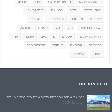
חדשות קריית גת
חדשות קרית גת
חינוך
חרדים
יגאל וינברגר
ילדים
כרמי גת
כרמי גת צפון
לימודים
מאוחדת
מרכז מריאן
משטרה
משרד הבריאות
נדלן
סגר
ספורט
ספורטק
עיריית קריית גת
עסקים
פרוייקטים
קורונה
קניון
קריית גת
קרית גת
רייסדור
שלהבות חבד
תאונה
תלמידים
כתבות אחרונות
כרמי גת: שכונה מתפתחת בדרום שממשיכה למשוך צעירים
אוגוסט 22, 2025