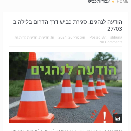
HOME
עבודות כביש
הודעה לנהגים: סגירת כביש דרך הדרום בלילה ב
27/03
shhuna
Posted By:
on:
מרץ 26, 2024
In:
חדשות
,
חדשות קרית גת
No Comments
כביש דרך הדרום בקטע שבין כיכר המזרקה "כרמי גת" והצומת המרומזר