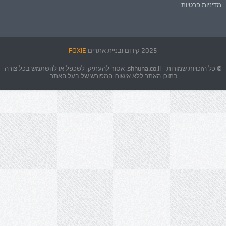
מדיניות פרטיות
2025 קידום ובניית אתרים
FOXIE
© כל הזכויות שמורות - shhuna.co.il. אסור להעתיק, לשכפל או להשתמש בכל צורה
בתוכן האתר ללא אישורו המפורש של בעל האתר.