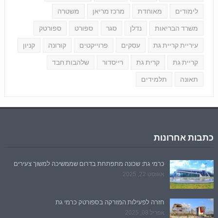
לימודים
מאוחדת
מרכז מריאן
משטרה
משרד הבריאות
נדלן
סגר
ספורט
ספורטק
עיריית קריית גת
עסקים
פרוייקטים
קורונה
קניון
קריית גת
קרית גת
רייסדור
שלהבות חבד
תאונה
תלמידים
כתבות אחרונות
כרמי גת: שכונה מתפתחת בדרום שממשיכה למשוך צעירים
אוגוסט 22, 2025
חזרה לפעילות המזרקה בספורטק כרמי גת
אפריל 08, 2025