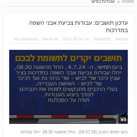
HOME
עבודות כפיש
עדכון תושבים: עבודות צביעת אבני השפה
במדרכות
shhuna
Posted By:
on:
יולי 03, 2024
In:
חדשות
No Comments
ביום חמישי הקרוב (04.07.24) , החל מהשעה 08:30, יחלו עבודות