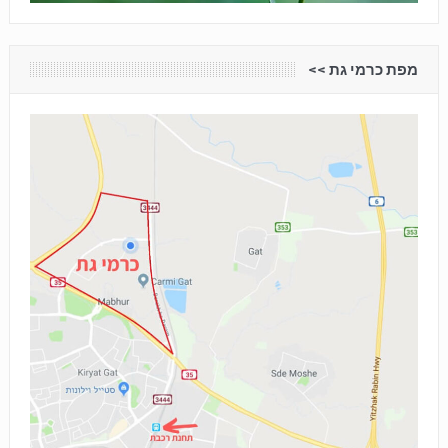
מפת כרמי גת <<