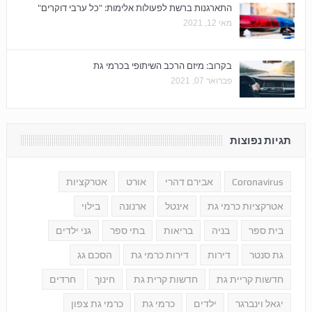
התארגנות ברשת לפעולות אלימות: "כל ערבי דוקרים"
מאי 12, 2021
בקרוב: מיזם הרכב השיתופי בכרמי גת
פברואר 07, 2021
תגיות נפוצות
Coronavirus
אבירם דהרי
אורט
אטרקציות
אטרקציות כרמי גת
אינטל
ארנונה
בילוי
בית ספר
בניה
בריאות
בתי ספר
גני ילדים
גת סנטר
דירות
דירות כרמי גת
הסכם גג
חדשות קריית גת
חדשות קרית גת
חינוך
חרדים
יגאל וינברגר
ילדים
כרמי גת
כרמי גת צפון