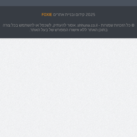
2025 קידום ובניית אתרים
FOXIE
© כל הזכויות שמורות - shhuna.co.il. אסור להעתיק, לשכפל או להשתמש בכל צורה
בתוכן האתר ללא אישורו המפורש של בעל האתר.