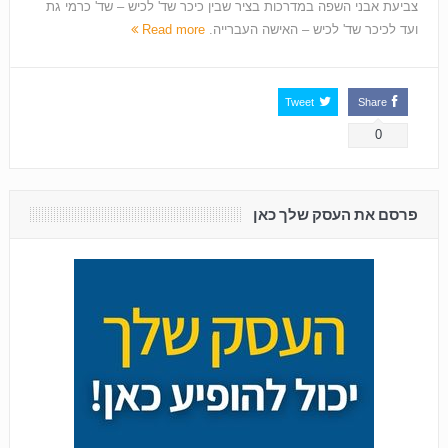
צביעת אבני השפה במדרכות בציר שבין כיכר שד' לכיש – שד' כרמי גת
ועד לכיכר שד' לכיש – האישה העברייה.
Read more
Tweet
Share
0
פרסם את העסק שלך כאן