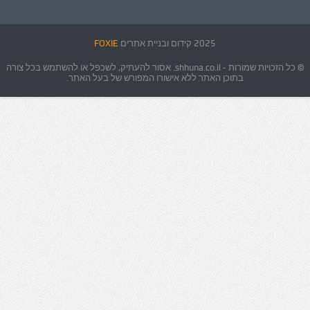
2025 קידום ובניית אתרים
FOXIE
© כל הזכויות שמורות - shhuna.co.il. אסור להעתיק, לשכפל או להשתמש בכל צורה
בתוכן האתר ללא אישורו המפורש של בעל האתר.