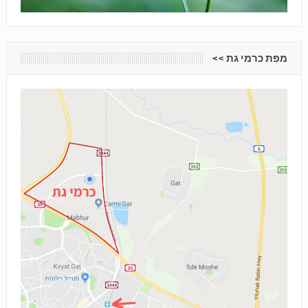
מפת כרמי גת <<