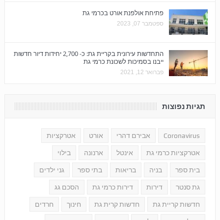
פתיחת אולפנת אורט בכרמי גת
ספטמבר 07, 2023
התחדשות עירונית בקריית גת: כ- 2,700 יחידות דיור חדשות
ייבנו בסמיכות לשכונת כרמי גת
פברואר 12, 2021
תגיות נפוצות
Coronavirus
אבירם דהרי
אורט
אטרקציות
אטרקציות כרמי גת
אינטל
ארנונה
בילוי
בית ספר
בניה
בריאות
בתי ספר
גני ילדים
גת סנטר
דירות
דירות כרמי גת
הסכם גג
חדשות קריית גת
חדשות קרית גת
חינוך
חרדים