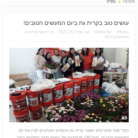
HOME
עזרה
עושים טוב בקרית גת ביום המעשים הטובים!
shhuna
Posted By:
on:
אפריל 05, 2022
In:
חדשות קרית גת
No Comments
כמדי שנה מתגייסים תושבי קרית גת והגופים העירוניים לציין את יום
המעשים הטובים. מעל 130 פרויקטים של עשיית הטוב התקיימו בעיר