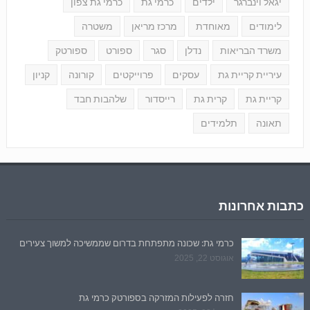
יגאל וינברגר
ילדים
כרמי גת
כרמי גת צפון
לימודים
מאוחדת
מרכז מריאן
משטרה
משרד הבריאות
נדלן
סגר
ספורט
ספורטק
עיריית קריית גת
עסקים
פרוייקטים
קורונה
קניון
קריית גת
קרית גת
רייסדור
שלהבות חבד
תאונה
תלמידים
כתבות אחרונות
כרמי גת: שכונה מתפתחת בדרום שממשיכה למשוך צעירים
אוגוסט 22, 2025
חזרה לפעילות המזרקה בספורטק כרמי גת