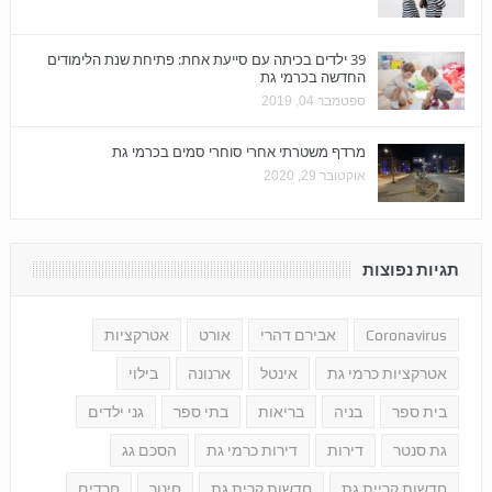
39 ילדים בכיתה עם סייעת אחת: פתיחת שנת הלימודים
החדשה בכרמי גת
ספטמבר 04, 2019
מרדף משטרתי אחרי סוחרי סמים בכרמי גת
אוקטובר 29, 2020
תגיות נפוצות
Coronavirus
אבירם דהרי
אורט
אטרקציות
אטרקציות כרמי גת
אינטל
ארנונה
בילוי
בית ספר
בניה
בריאות
בתי ספר
גני ילדים
גת סנטר
דירות
דירות כרמי גת
הסכם גג
חדשות קריית גת
חדשות קרית גת
חינוך
חרדים