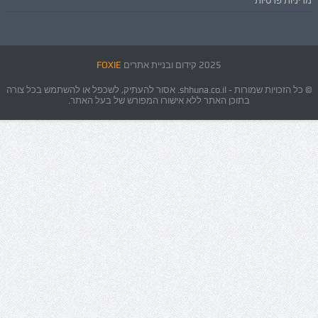
2025 קידום ובניית אתרים
FOXIE
© כל הזכויות שמורות - shhuna.co.il. אסור להעתיק, לשכפל או להשתמש בכל צורה
בתוכן האתר ללא אישורו המפורש של בעל האתר.