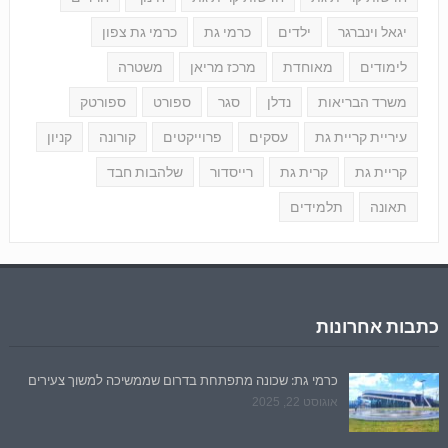
יגאל וינברגר
ילדים
כרמי גת
כרמי גת צפון
לימודים
מאוחדת
מרכז מריאן
משטרה
משרד הבריאות
נדלן
סגר
ספורט
ספורטק
עיריית קריית גת
עסקים
פרוייקטים
קורונה
קניון
קריית גת
קרית גת
רייסדור
שלהבות חבד
תאונה
תלמידים
כתבות אחרונות
כרמי גת: שכונה מתפתחת בדרום שממשיכה למשוך צעירים
אוגוסט 22, 2025