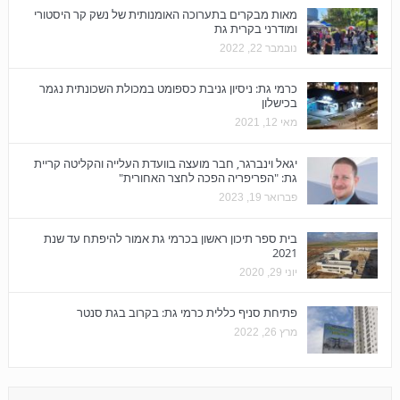
מאות מבקרים בתערוכה האומנותית של נשק קר היסטורי
ומודרני בקרית גת
נובמבר 22, 2022
כרמי גת: ניסיון גניבת כספומט במכולת השכונתית נגמר
בכישלון
מאי 12, 2021
יגאל וינברגר, חבר מועצה בוועדת העלייה והקליטה קריית
גת: "הפריפריה הפכה לחצר האחורית"
פברואר 19, 2023
בית ספר תיכון ראשון בכרמי גת אמור להיפתח עד שנת
2021
יוני 29, 2020
פתיחת סניף כללית כרמי גת: בקרוב בגת סנטר
מרץ 26, 2022