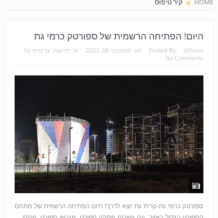
HOME
קיר טיפוס
​היום! הפתיחה הרשמית של ספורטק כרמי גת​
shhuna
Posted By:
on:
ספטמבר 08, 2022
In:
חדשות
,
על כרמי גת
No Comments
ספורטק כרמי גת-קרית גת יוצא לדרך! היום הפתיחה הרשמית של מתחם
הספורט הגדול באזור, עם עשרות מתקני ספורט, מגרשי ספורט, מתקן