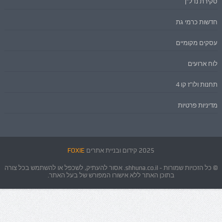
סקירת נדל"ן
חדשות כרמי גת
עסקים מקומיים
לוח ארועים
תחנות ולו"ז קו 4
מדיניות פרטיות
2025 קידום ובניית אתרים
FOXIE
© כל הזכויות שמורות - shhuna.co.il. אסור להעתיק, לשכפל או להשתמש בכל צורה
בתוכן האתר ללא אישורו המפורש של בעל האתר.