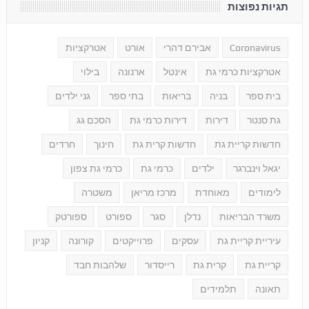
תגיות נפוצות
Coronavirus
אבירם דהרי
אורט
אטרקציות
אטרקציות כרמי גת
אינטל
ארנונה
בילוי
בית ספר
בניה
בריאות
בתי ספר
גני ילדים
גת סנטר
דירות
דירות כרמי גת
הסכם גג
חדשות קריית גת
חדשות קרית גת
חינוך
חרדים
יגאל וינברגר
ילדים
כרמי גת
כרמי גת צפון
לימודים
מאוחדת
מרכז מריאן
משטרה
משרד הבריאות
נדלן
סגר
ספורט
ספורטק
עיריית קריית גת
עסקים
פרוייקטים
קורונה
קניון
קריית גת
קרית גת
רייסדור
שלהבות חבד
תאונה
תלמידים