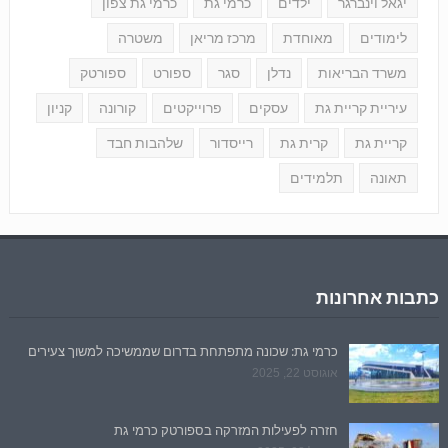
יגאל וינברגר
ילדים
כרמי גת
כרמי גת צפון
לימודים
מאוחדת
מרכז מריאן
משטרה
משרד הבריאות
נדלן
סגר
ספורט
ספורטק
עיריית קריית גת
עסקים
פרוייקטים
קורונה
קניון
קריית גת
קרית גת
רייסדור
שלהבות חבד
תאונה
תלמידים
כתבות אחרונות
כרמי גת: שכונה מתפתחת בדרום שממשיכה למשוך צעירים
אוגוסט 22, 2025
חזרה לפעילות המזרקה בספורטק כרמי גת