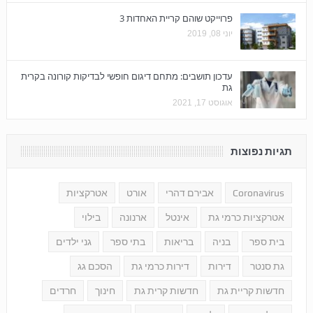
פרוייקט שוהם קריית האחדות 3
יוני 08, 2019
עדכון תושבים: מתחם דיגום חופשי לבדיקות קורונה בקרית
גת
אוגוסט 17, 2021
תגיות נפוצות
Coronavirus
אבירם דהרי
אורט
אטרקציות
אטרקציות כרמי גת
אינטל
ארנונה
בילוי
בית ספר
בניה
בריאות
בתי ספר
גני ילדים
גת סנטר
דירות
דירות כרמי גת
הסכם גג
חדשות קריית גת
חדשות קרית גת
חינוך
חרדים