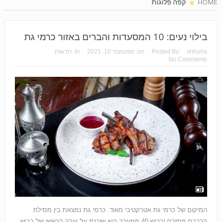
HOME
קפה פלוגות
בילוי נעים: 10 המסעדות והברים באזור כרמי גת
shhuna
Posted By:
on:
ספטמבר 10, 2021
In:
חדשות
No Comments
המיקום של כרמי גת אטרקטיבי מאוד. כרמי גת נמצאת בין מסילת
הרכבת ממזרח וכביש 40 ממערב היא שוכנת על עורק הראשי של כביש