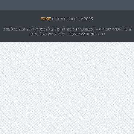
2025 קידום ובניית אתרים
FOXIE
© כל הזכויות שמורות - shhuna.co.il. אסור להעתיק, לשכפל או להשתמש בכל צורה
בתוכן האתר ללא אישורו המפורש של בעל האתר.