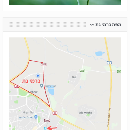
מפת כרמי גת <<