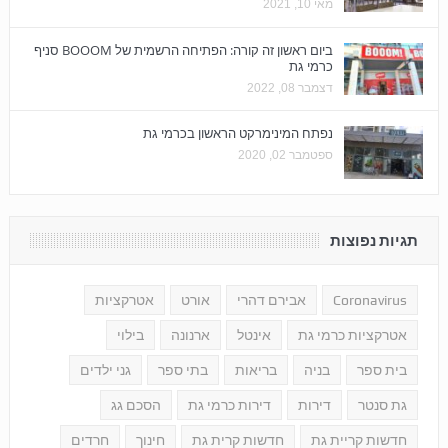
מאי 10, 2021
ביום ראשון זה קורה: הפתיחה הרשמית של BOOOM סניף
כרמי גת
דצמבר 08, 2022
נפתח המינימרקט הראשון בכרמי גת
ספטמבר 02, 2020
תגיות נפוצות
Coronavirus
אבירם דהרי
אורט
אטרקציות
אטרקציות כרמי גת
אינטל
ארנונה
בילוי
בית ספר
בניה
בריאות
בתי ספר
גני ילדים
גת סנטר
דירות
דירות כרמי גת
הסכם גג
חדשות קריית גת
חדשות קרית גת
חינוך
חרדים