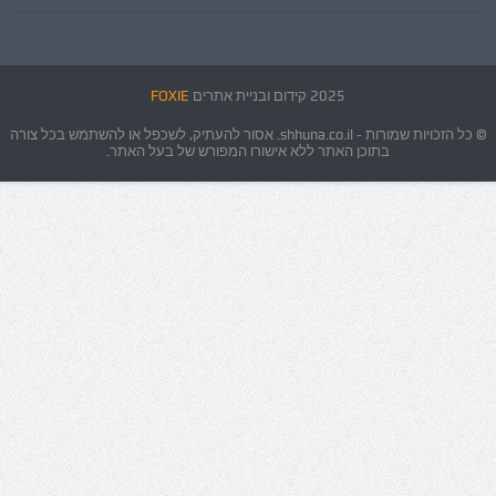
2025 קידום ובניית אתרים
FOXIE
© כל הזכויות שמורות - shhuna.co.il. אסור להעתיק, לשכפל או להשתמש בכל צורה
בתוכן האתר ללא אישורו המפורש של בעל האתר.