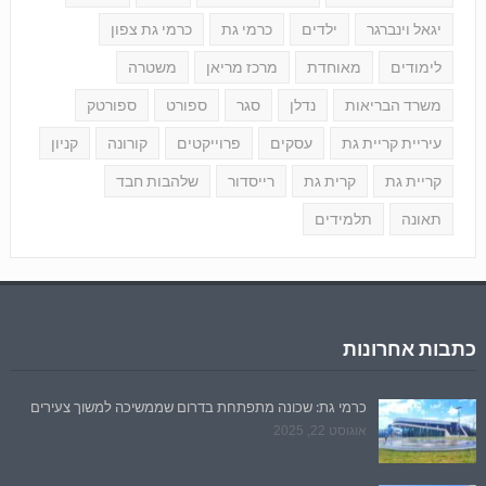
יגאל וינברגר
ילדים
כרמי גת
כרמי גת צפון
לימודים
מאוחדת
מרכז מריאן
משטרה
משרד הבריאות
נדלן
סגר
ספורט
ספורטק
עיריית קריית גת
עסקים
פרוייקטים
קורונה
קניון
קריית גת
קרית גת
רייסדור
שלהבות חבד
תאונה
תלמידים
כתבות אחרונות
כרמי גת: שכונה מתפתחת בדרום שממשיכה למשוך צעירים
אוגוסט 22, 2025