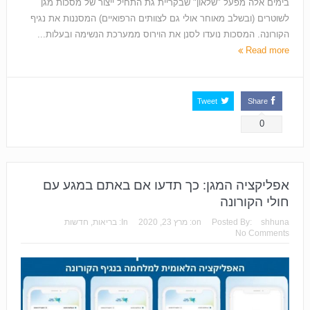
בימים אלה מפעל "שלאון" שבקריית גת התחיל ייצור של מסכות מגן
לשוטרים (ובשלב מאוחר אולי גם לצוותים הרפואיים) המסננות את נגיף
הקורונה. המסכות נועדו לסנן את הוירוס ממערכת הנשימה ובעלות...
Read more
Tweet
Share
0
אפליקציה המגן: כך תדעו אם באתם במגע עם
חולי הקורונה
shhuna
Posted By:
on:
מרץ 23, 2020
In:
בריאות
,
חדשות
No Comments