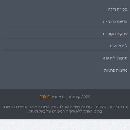
סקירת נדל"ן
חדשות כרמי גת
עסקים מקומיים
לוח ארועים
תחנות ולו"ז קו 4
מדיניות פרטיות
2025 קידום ובניית אתרים
FOXIE
© כל הזכויות שמורות - shhuna.co.il. אסור להעתיק, לשכפל או להשתמש בכל צורה
בתוכן האתר ללא אישורו המפורש של בעל האתר.