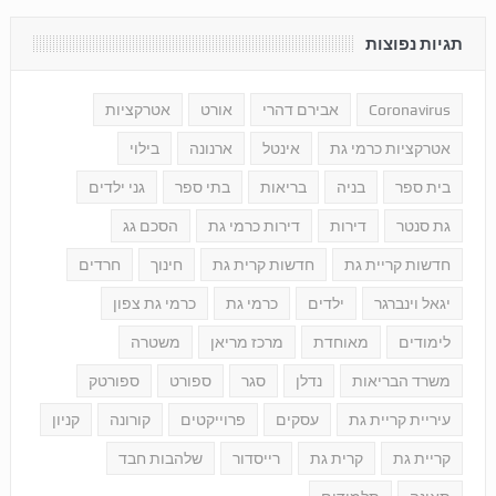
תגיות נפוצות
Coronavirus
אבירם דהרי
אורט
אטרקציות
אטרקציות כרמי גת
אינטל
ארנונה
בילוי
בית ספר
בניה
בריאות
בתי ספר
גני ילדים
גת סנטר
דירות
דירות כרמי גת
הסכם גג
חדשות קריית גת
חדשות קרית גת
חינוך
חרדים
יגאל וינברגר
ילדים
כרמי גת
כרמי גת צפון
לימודים
מאוחדת
מרכז מריאן
משטרה
משרד הבריאות
נדלן
סגר
ספורט
ספורטק
עיריית קריית גת
עסקים
פרוייקטים
קורונה
קניון
קריית גת
קרית גת
רייסדור
שלהבות חבד