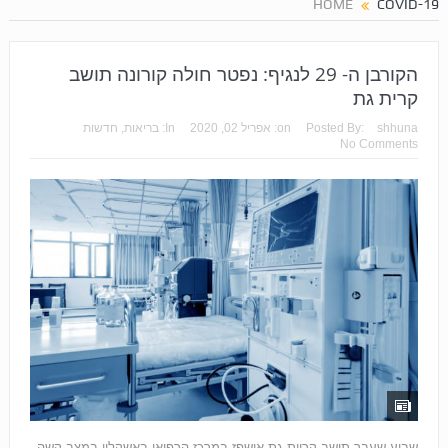
HOME
COVID-19
הקורבן ה- 29 לנגיף: נפטר חולה קורונה תושב
קרית גת
shhuna
Posted By:
on:
אפריל 02, 2020
In:
בריאות
,
חדשות
No Comments
שבוע שעבר תושב קריית גת אושפז במרכז הרפואי באשקלון במצב קשה.